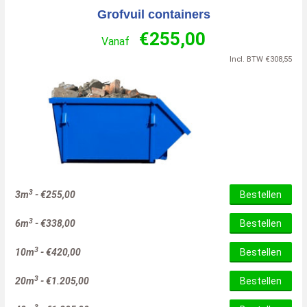
Grofvuil containers
€
255,00
Vanaf
Incl. BTW
€
308,55
3
3m
-
€
255,00
Bestellen
3
6m
-
€
338,00
Bestellen
3
10m
-
€
420,00
Bestellen
3
20m
-
€
1.205,00
Bestellen