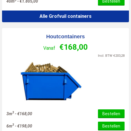
3
40m
-
€
1.805,00
Bestellen
Alle Grofvuil containers
Houtcontainers
€
168,00
Vanaf
Incl. BTW
€
203,28
3
3m
-
€
168,00
Bestellen
3
6m
-
€
198,00
Bestellen