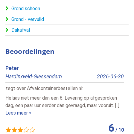
Grond schoon
Grond - vervuild
Dakafval
Beoordelingen
Peter
Ber
Hardinxveld-Giessendam
2026-06-30
Pes
zegt over
Afvalcontainerbestellen.nl
:
zegt
Helaas niet meer dan een 6. Levering op afgesproken
Snell
dag, een paar uur eerder dan gevraagd, maar vooruit. [..]
Lees
Lees meer »
6
/
10