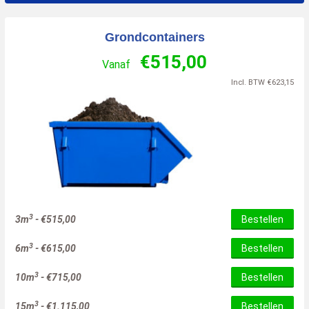
Grondcontainers
€
515,00
Vanaf
Incl. BTW
€
623,15
3
3m
-
€
515,00
Bestellen
3
6m
-
€
615,00
Bestellen
3
10m
-
€
715,00
Bestellen
3
15m
-
€
1.115,00
Bestellen