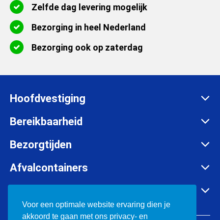
Zelfde dag levering mogelijk
Bezorging in heel Nederland
Bezorging ook op zaterdag
Hoofdvestiging
Zadelmakersstraat 26
Bereikbaarheid
8601 WH Sneek
Maandag t/m vrijdag:
Bezorgtijden
info@afvalcontainerbestellen.nl
Van 07:00 tot 17:30 uur
Maandag t/m vrijdag:
Afvalcontainers
085-3034777
Van 07:00 tot 17:30 uur
Rolcontainer huren
KVK:
57701385
Container huren in o.a.
Zaterdag:
Container huren
Voor een optimale website ervaring dien je
BTW:
NL852697302B01
Van 08:00 tot 12:00 uur
akkoord te gaan met ons privacy- en
Bouwafval containers