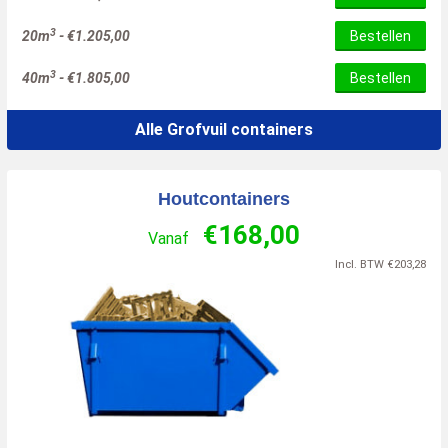
3
20m
-
€
1.205,00
Bestellen
3
40m
-
€
1.805,00
Bestellen
Alle Grofvuil containers
Houtcontainers
€
168,00
Vanaf
Incl. BTW
€
203,28