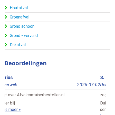
Houtafval
Groenafval
Grond schoon
Grond - vervuild
Dakafval
Beoordelingen
S.
Ric
Delft
2026-06-10
Doe
zegt over
Afvalcontainerbestellen.nl
:
zegt
Duidelijke en makkelijk navigeerbare website, goede
Alle
service en geen verrassingen wat betreft de prijs. Ik [..]
Lees