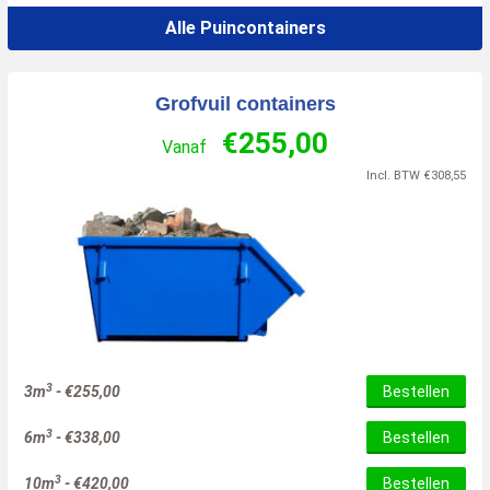
Alle Puincontainers
Grofvuil containers
€
255,00
Vanaf
Incl. BTW
€
308,55
3
3m
-
€
255,00
Bestellen
3
6m
-
€
338,00
Bestellen
3
10m
-
€
420,00
Bestellen