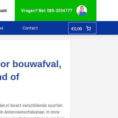
ount
Vragen? Bel: 085-3034777
ws
Contact
€
0,00
or bouwafval,
nd of
n.nl levert verschillende soorten
 in Annerveenschekanaal. In onze