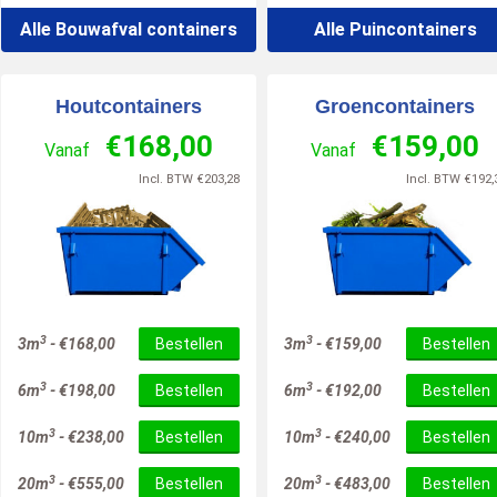
Alle Bouwafval containers
Alle Puincontainers
Houtcontainers
Groencontainers
€
168,00
€
159,00
Vanaf
Vanaf
Incl. BTW
€
203,28
Incl. BTW
€
192,
3
3
3m
-
€
168,00
Bestellen
3m
-
€
159,00
Bestellen
3
3
6m
-
€
198,00
Bestellen
6m
-
€
192,00
Bestellen
3
3
10m
-
€
238,00
Bestellen
10m
-
€
240,00
Bestellen
3
3
20m
-
€
555,00
Bestellen
20m
-
€
483,00
Bestellen