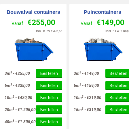
Bouwafval containers
Puincontainers
€
255,00
€
149,00
Vanaf
Vanaf
Incl. BTW
€
308,55
Incl. BTW
€
180,
3
3
3m
-
€
255,00
Bestellen
3m
-
€
149,00
Bestellen
3
3
6m
-
€
338,00
Bestellen
6m
-
€
159,00
Bestellen
3
3
10m
-
€
420,00
Bestellen
10m
-
€
219,00
Bestellen
3
3
20m
-
€
1.205,00
Bestellen
15m
-
€
319,00
Bestellen
3
40m
-
€
1.805,00
Bestellen