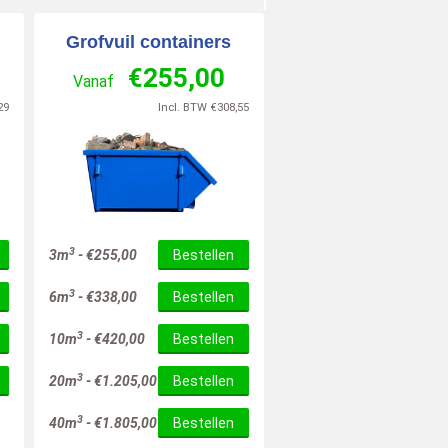
Grofvuil containers
€
255,00
Vanaf
29
Incl. BTW
€
308,55
3
3m
-
€
255,00
Bestellen
3
6m
-
€
338,00
Bestellen
3
10m
-
€
420,00
Bestellen
3
20m
-
€
1.205,00
Bestellen
3
40m
-
€
1.805,00
Bestellen