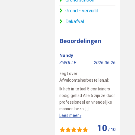
Grond - vervuild
Dakafval
Beoordelingen
Nandy
schipper
ZWOLLE
2026-06-26
Veendam
zegt over
zegt over
Afvalcontainerbestellen.nl
:
Afvalconta
Ik heb in totaal 5 containers
alles is g
nodig gehad Alle 5 zijn ze door
op tijd gel
professioneel en vriendelijke
weer een c
mannen bezo [..]
we weer 1 n
Lees meer »
Lees meer
10
/
10