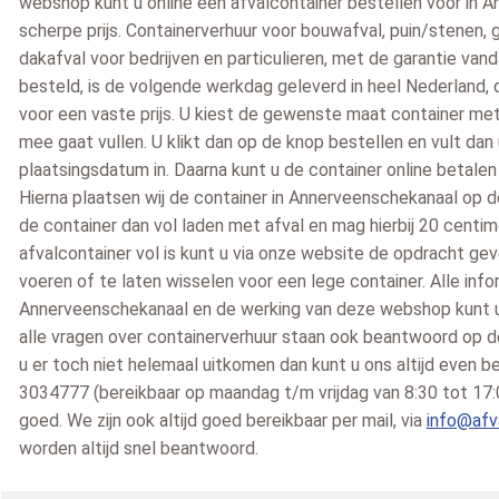
webshop kunt u online een afvalcontainer bestellen voor in 
scherpe prijs. Containerverhuur voor bouwafval, puin/stenen, 
dakafval voor bedrijven en particulieren, met de garantie va
besteld, is de volgende werkdag geleverd in heel Nederland,
voor een vaste prijs. U kiest de gewenste maat container met
mee gaat vullen. U klikt dan op de knop bestellen en vult d
plaatsingsdatum in. Daarna kunt u de container online betalen
Hierna plaatsen wij de container in Annerveenschekanaal op 
Peter
Bert
de container dan vol laden met afval en mag hierbij 20 centim
2026-06-29
Hardinxveld-Giessendam
2026-06-30
Pesse
202
afvalcontainer vol is kunt u via onze website de opdracht ge
zegt over
zegt over
voeren of te laten wisselen voor een lege container. Alle info
inerbestellen.nl
:
Afvalcontainerbestellen.nl
:
Afvalcontainerbestelle
Annerveenschekanaal en de werking van deze webshop kunt u
oed verlopen keurig
Helaas niet meer dan een 6.
Snelle vlotte service ,
alle vragen over containerverhuur staan ook beantwoord op 
everd ga hier zeker
Levering op afgesproken dag,
vriendelijke chauffeur
u er toch niet helemaal uitkomen dan kunt u ons altijd even 
ontainer huren als
een paar uur eerder dan
Lees meer »
3034777 (bereikbaar op maandag t/m vrijdag van 8:30 tot 17:00
odig [..]
gevraagd, maar vooruit. [..]
goed. We zijn ook altijd goed bereikbaar per mail, via
info@afva
 »
Lees meer »
worden altijd snel beantwoord.
10
6
/
10
/
10