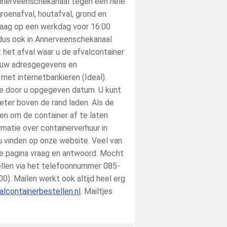
Annerveenschekanaal tegen een hele
groenafval, houtafval, grond en
ndaag op een werkdag voor 16:00
 dus ook in Annerveenschekanaal
 het afval waar u de afvalcontainer
an uw adresgegevens en
 met internetbankieren (Ideal).
de door u opgegeven datum. U kunt
Edris
Marius
S.
eter boven de rand laden. Als de
6-07-02
Rotterdam
2026-07-02
Beverwijk
2026-07-02
Delf
ven om de container af te laten
zegt over
zegt over
zegt
rmatie over containerverhuur in
n.nl
:
Afvalcontainerbestellen.nl
:
Afvalcontainerbestellen.nl
:
Afval
 vinden op onze website. Veel van
Dit is de tweede keer dat ik
Super blij
Duide
de pagina vraag en antwoord. Mocht
containers heb besteld, snelle
Lees meer »
navi
bellen via het telefoonnummer 085-
levering en uitstekende
serv
10
). Mailen werkt ook altijd heel erg
service, bedankt.
wat be
/
10
10
lcontainerbestellen.nl
. Mailtjes
Lees meer »
Lees
/
10
10
/
10