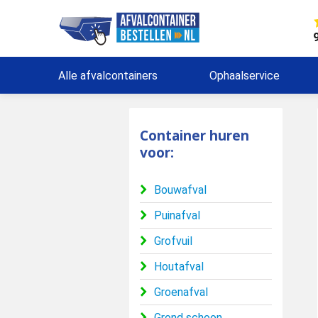
Alle afvalcontainers
Ophaalservice
Container huren
voor:
Bouwafval
Puinafval
Grofvuil
Houtafval
Groenafval
Grond schoon