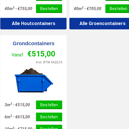
3
3
40m
-
€
755,00
Bestellen
40m
-
€
705,00
Bestellen
Alle Houtcontainers
Alle Groencontainers
Grondcontainers
€
515,00
Vanaf
Incl. BTW
€
623,15
3
3m
-
€
515,00
Bestellen
3
6m
-
€
615,00
Bestellen
3