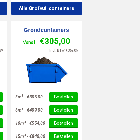
Alle Grofvuil containers
Grondcontainers
€
305,00
Vanaf
39
Incl. BTW
€
369,05
3
3m
-
€
305,00
Bestellen
3
6m
-
€
409,00
Bestellen
3
10m
-
€
554,00
Bestellen
3
15m
-
€
840,00
Bestellen