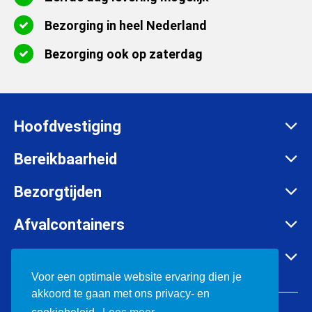
Bezorging in heel Nederland
Bezorging ook op zaterdag
Hoofdvestiging
Zadelmakersstraat 26
Bereikbaarheid
8601 WH Sneek
Maandag t/m vrijdag:
Bezorgtijden
info@afvalcontainerbestellen.nl
Van 07:00 tot 17:30 uur
Maandag t/m vrijdag:
Afvalcontainers
085-3034777
Van 07:00 tot 17:30 uur
Rolcontainer huren
KVK:
57701385
Container huren in o.a.
Zaterdag:
Container huren
Voor een optimale website ervaring dien je
BTW:
NL852697302B01
Van 08:00 tot 12:00 uur
akkoord te gaan met ons privacy- en
Bouwafval containers
Friesland
© 2026 Afvalcontainerbestellen.nl