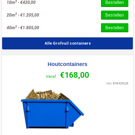
3
10m
-
€
420,00
Bestellen
3
20m
-
€
1.205,00
Bestellen
3
40m
-
€
1.805,00
Bestellen
Alle Grofvuil containers
Houtcontainers
€
168,00
Vanaf
Incl. BTW
€
203,28