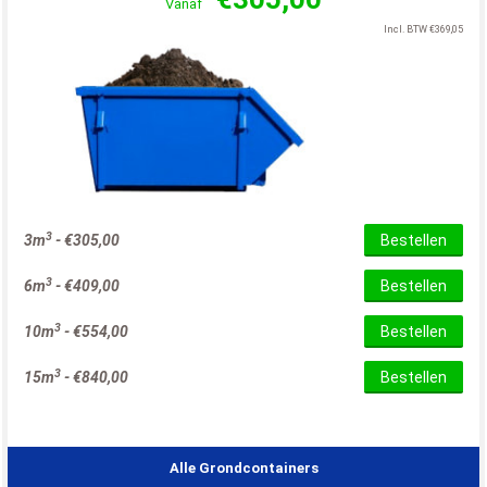
Vanaf
Incl. BTW
€
369,05
3
3m
-
€
305,00
Bestellen
3
6m
-
€
409,00
Bestellen
3
10m
-
€
554,00
Bestellen
3
15m
-
€
840,00
Bestellen
Alle Grondcontainers