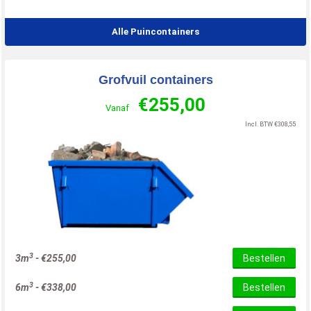
Alle Puincontainers
Grofvuil containers
€
255,00
Vanaf
Incl. BTW
€
308,55
3
3m
-
€
255,00
Bestellen
3
6m
-
€
338,00
Bestellen