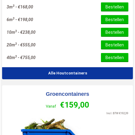
3
3m
-
€
168,00
Bestellen
3
6m
-
€
198,00
Bestellen
3
10m
-
€
238,00
Bestellen
3
20m
-
€
555,00
Bestellen
3
40m
-
€
755,00
Bestellen
Alle Houtcontainers
Groencontainers
€
159,00
Vanaf
Incl. BTW
€
192,39