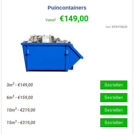
Puincontainers
€
149,00
Vanaf
Incl. BTW
€
180,29
3
3m
-
€
149,00
Bestellen
3
6m
-
€
159,00
Bestellen
3
10m
-
€
219,00
Bestellen
3
15m
-
€
319,00
Bestellen