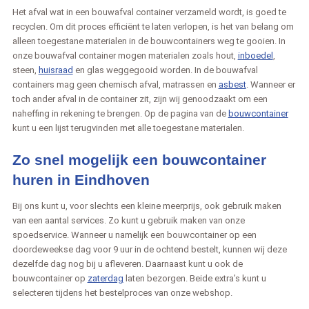
Het afval wat in een bouwafval container verzameld wordt, is goed te
recyclen. Om dit proces efficiënt te laten verlopen, is het van belang om
alleen toegestane materialen in de bouwcontainers weg te gooien. In
onze bouwafval container mogen materialen zoals hout,
inboedel
,
steen,
huisraad
en glas weggegooid worden. In de bouwafval
containers mag geen chemisch afval, matrassen en
asbest
. Wanneer er
toch ander afval in de container zit, zijn wij genoodzaakt om een
naheffing in rekening te brengen. Op de pagina van de
bouwcontainer
kunt u een lijst terugvinden met alle toegestane materialen.
Zo snel mogelijk een bouwcontainer
huren in Eindhoven
Bij ons kunt u, voor slechts een kleine meerprijs, ook gebruik maken
van een aantal services. Zo kunt u gebruik maken van onze
spoedservice. Wanneer u namelijk een bouwcontainer op een
doordeweekse dag voor 9 uur in de ochtend bestelt, kunnen wij deze
dezelfde dag nog bij u afleveren. Daarnaast kunt u ook de
bouwcontainer op
zaterdag
laten bezorgen. Beide extra’s kunt u
selecteren tijdens het bestelproces van onze webshop.