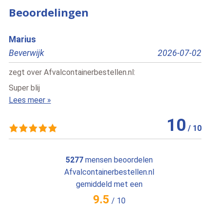
Beoordelingen
S.
2026-07-02
Delft
2026
zegt over
Afvalcontainerbestellen.nl
:
Duidelijke en makkelijk navigeerbare website, go
service en geen verrassingen wat betreft de prijs. I
Lees meer »
10
/
10
1
5277
mensen beoordelen
Afvalcontainerbestellen.nl
gemiddeld met een
9.5
/
10