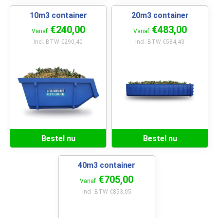
10m3 container
20m3 container
€240,00
€483,00
Vanaf
Vanaf
Incl. BTW €290,40
Incl. BTW €584,43
Bestel nu
Bestel nu
40m3 container
€705,00
Vanaf
Incl. BTW €853,05