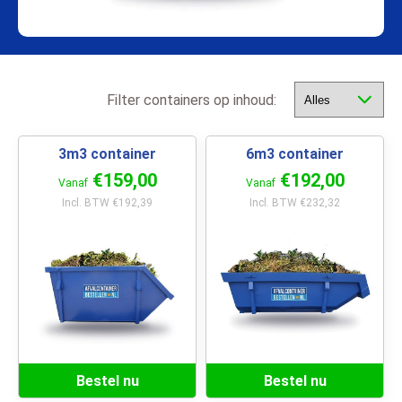
Filter containers op inhoud:
3m3 container
6m3 container
€159,00
€192,00
Vanaf
Vanaf
Incl. BTW €192,39
Incl. BTW €232,32
Bestel nu
Bestel nu