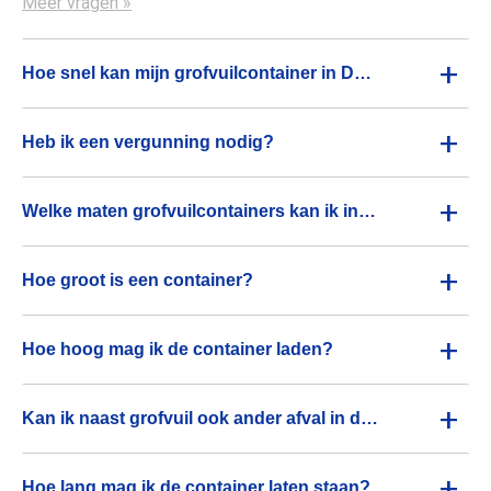
Meer vragen »
+
Hoe snel kan mijn grofvuilcontainer in Den Haag geplaatst worden?
+
Heb ik een vergunning nodig?
+
Welke maten grofvuilcontainers kan ik in Den Haag huren?
+
Hoe groot is een container?
+
Hoe hoog mag ik de container laden?
+
Kan ik naast grofvuil ook ander afval in de container kwijt in Den Haag?
+
Hoe lang mag ik de container laten staan?