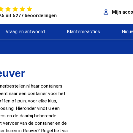
Mijn acc
9.5 uit 5277 beoordelingen
Vraag en antwoord
Klantenreacties
Nieu
euver
nerbestellen.nl haar containers
bent naar een container voor het
en of puin, voor elke klus,
lossing. Hieronder vindt u een
ers en de daarbij behorende
het vervoer van de container en de
ner huren in Reuver? Regel het via