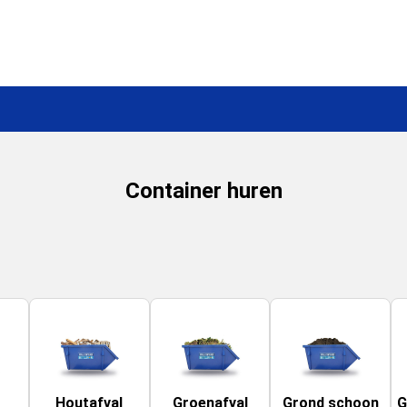
Container huren
Houtafval
Groenafval
Grond schoon
G