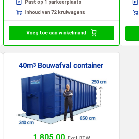
Past op 1 parkeerplaats
Inhoud van 72 kruiwagens
Voeg toe aan winkelmand
40m
Bouwafval
container
3
1.805,00
Excl. BTW