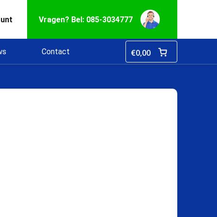
ount
Vragen? Bel: 085-3034777
ws
Contact
€
0,00