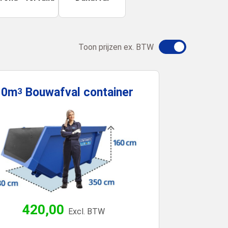
Toon prijzen ex. BTW
10m
Bouwafval
container
3
420,00
Excl. BTW