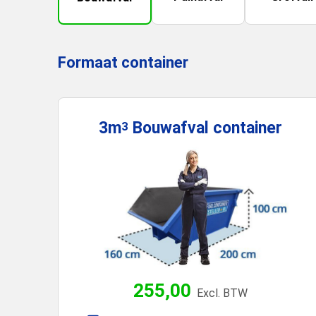
Formaat container
3m
Bouwafval
container
3
255,00
Excl. BTW