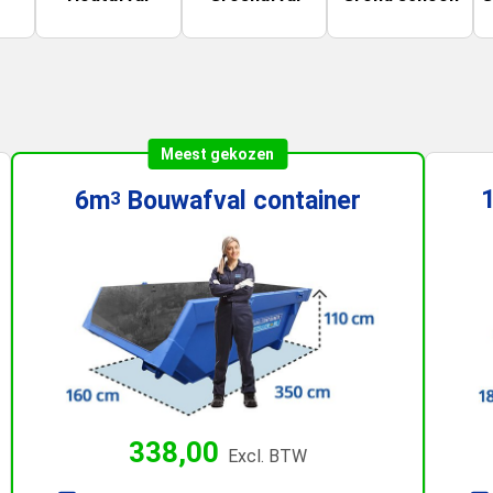
Meest gekozen
6m
Bouwafval
container
3
338,00
Excl. BTW