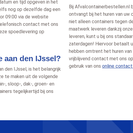
datum en tijd opgeven in het
Bij Afvalcontainerbestellen.nl
elfs nog op dezelfde dag een
ontvangt bij het huren van uw 
or 09:00 via de website
niet alleen containers tegen d
 telefonisch contact met ons
maatwerk leveren dankzij onz
eze spoedlevering op
leveren, kunt u bij ons standa
zaterdagen! Hiervoor betaalt u
hebben omtrent het huren van e
e aan den IJssel?
vrijblijvend contact met ons
gebruik van ons
online contact
n den IJssel, is het belangrijk
uze te maken uit de volgende
in-, sloop-, dak-, groen- en
ners tegelijkertijd bij ons