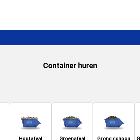
Container huren
Houtafval
Groenafval
Grond schoon
G