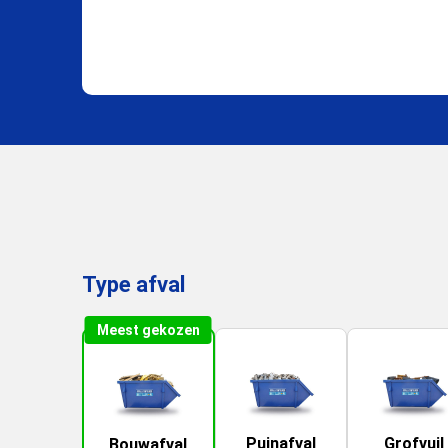
Type afval
Meest gekozen
Puinafval
Grofvuil
Bouwafval