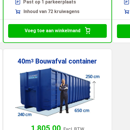
Past op 1 parkeerplaats
Inhoud van 72 kruiwagens
Voeg toe aan winkelmand
40m
Bouwafval
container
3
1.805,00
Excl. BTW