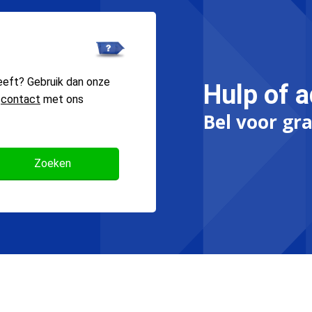
eeft? Gebruik dan onze
Hulp of a
n
contact
met ons
Bel voor gra