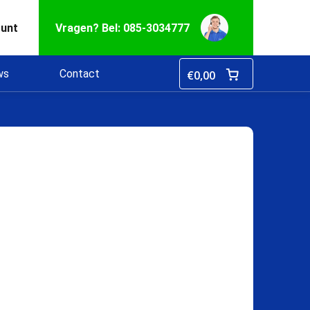
ount
Vragen? Bel: 085-3034777
ws
Contact
€
0,00