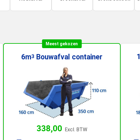
Meest gekozen
6m
Bouwafval
container
3
338,00
Excl. BTW