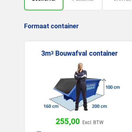
Formaat container
3m
Bouwafval
container
3
255,00
Excl. BTW