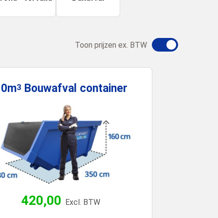
Toon prijzen ex. BTW
10m
Bouwafval
container
3
420,00
Excl. BTW