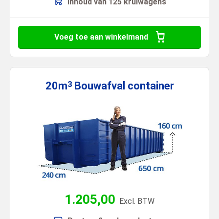
Inhoud van 125 kruiwagens
Voeg toe aan winkelmand
20m
Bouwafval
container
3
1.205,00
Excl. BTW