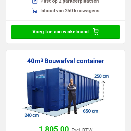
Past op 2 parkeerplaatsen
Inhoud van 250 kruiwagens
Voeg toe aan winkelmand
40m
Bouwafval
container
3
1.805,00
Excl. BTW