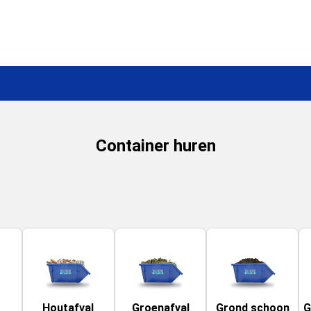
Container huren
Houtafval
Groenafval
Grond schoon
G