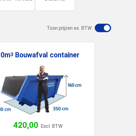
Toon prijzen ex. BTW
10m
Bouwafval
container
3
420,00
Excl. BTW