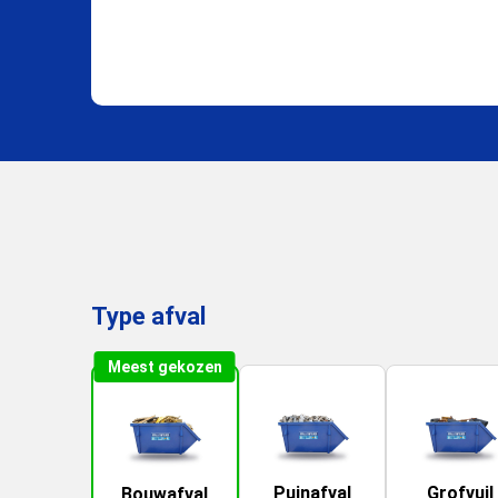
Type afval
Meest gekozen
Puinafval
Grofvuil
Bouwafval