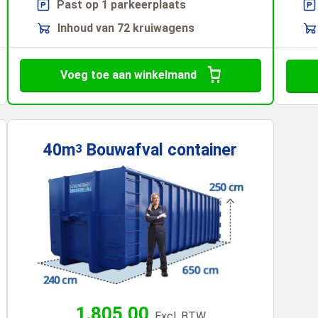
Past op 1 parkeerplaats
Inhoud van 72 kruiwagens
Voeg toe aan winkelmand
40m
Bouwafval
container
3
1.805,00
Excl. BTW