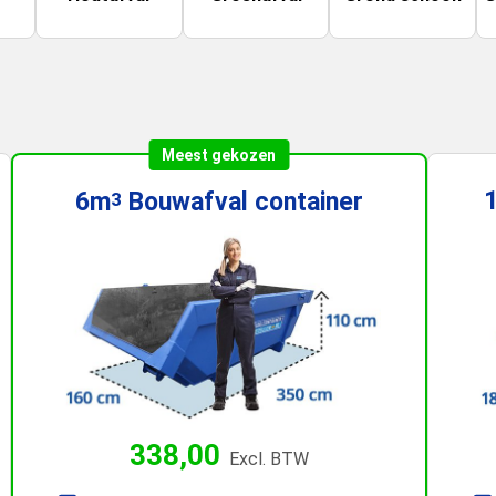
Meest gekozen
6m
Bouwafval
container
3
338,00
Excl. BTW