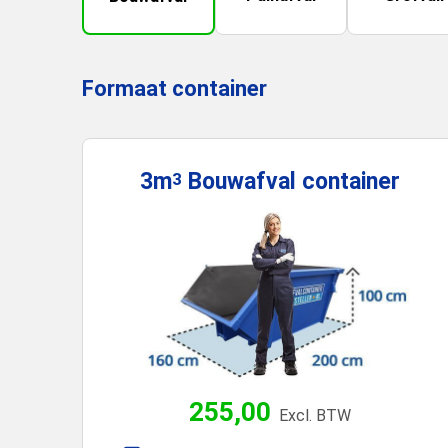
Formaat container
3m
Bouwafval
container
3
255,00
Excl. BTW