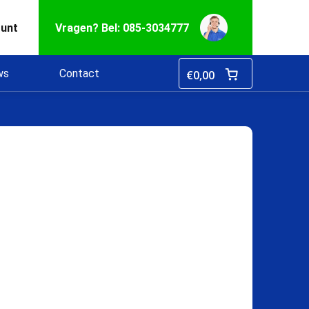
ount
Vragen? Bel: 085-3034777
ws
Contact
€
0,00