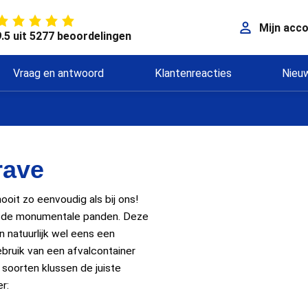
Mijn acc
9.5 uit 5277 beoordelingen
Vraag en antwoord
Klantenreacties
Nieu
rave
oit zo eenvoudig als bij ons!
 in de monumentale panden. Deze
natuurlijk wel eens een
bruik van een afvalcontainer
i soorten klussen de juiste
r: