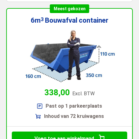
Meest gekozen
6m
Bouwafval
container
3
338,00
Excl. BTW
Past op 1 parkeerplaats
Inhoud van 72 kruiwagens
Voeg toe aan winkelmand