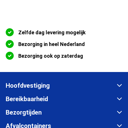
Zelfde dag levering mogelijk
Bezorging in heel Nederland
Bezorging ook op zaterdag
Hoofdvestiging
Zadelmakersstraat 26
Bereikbaarheid
8601 WH Sneek
Maandag t/m vrijdag:
Bezorgtijden
info@afvalcontainerbestellen.nl
Van 07:00 tot 17:30 uur
Maandag t/m vrijdag:
Afvalcontainers
085-3034777