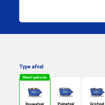
Type afval
Meest gekozen
Puinafval
Grofvuil
Bouwafval