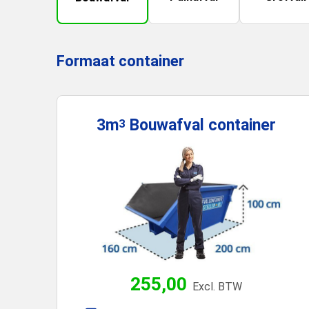
Formaat container
3m
Bouwafval
container
3
255,00
Excl. BTW