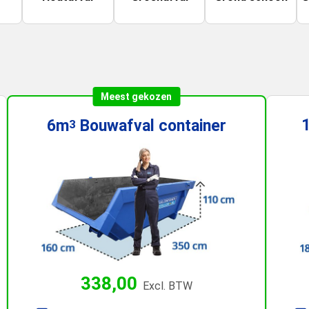
Meest gekozen
6m
Bouwafval
container
3
338,00
Excl. BTW