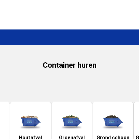
Container huren
Houtafval
Groenafval
Grond schoon
G