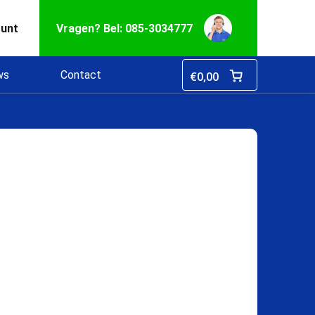
ount
Vragen? Bel: 085-3034777
ws
Contact
€
0,00