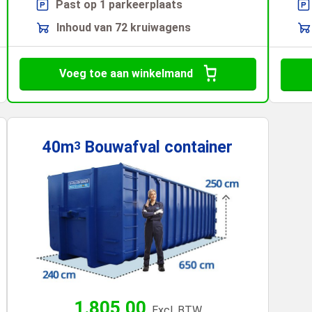
Past op 1 parkeerplaats
Inhoud van 72 kruiwagens
Voeg toe aan winkelmand
40m
Bouwafval
container
3
1.805,00
Excl. BTW