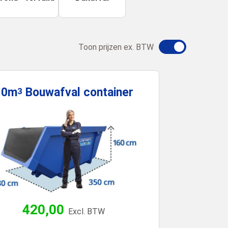
Toon prijzen ex. BTW
10m
Bouwafval
container
3
420,00
Excl. BTW