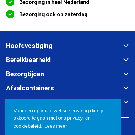
Bezorging in heel Nederland
Bezorging ook op zaterdag
Hoofdvestiging
Zadelmakersstraat 26
Bereikbaarheid
8601 WH Sneek
Maandag t/m vrijdag:
Bezorgtijden
info@afvalcontainerbestellen.nl
Van 07:00 tot 17:30 uur
Maandag t/m vrijdag:
Afvalcontainers
085-3034777
Van 07:00 tot 17:30 uur
Rolcontainer huren
KVK:
57701385
Container huren in o.a.
Zaterdag:
Container huren
Voor een optimale website ervaring dien je
BTW:
NL852697302B01
Van 08:00 tot 12:00 uur
akkoord te gaan met ons privacy- en
Bouwafval containers
Friesland
© 2026 Afvalcontainerbestellen.nl
cookiebeleid.
Lees meer
Grofvuil container
Groningen