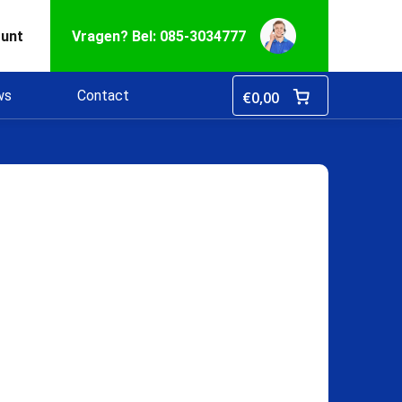
ount
Vragen? Bel: 085-3034777
ws
Contact
€
0,00