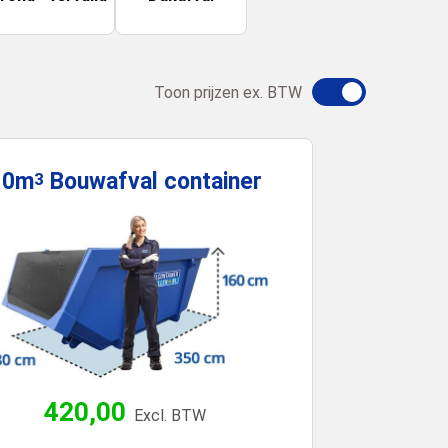
Toon prijzen ex. BTW
10m
Bouwafval
container
3
420,00
Excl. BTW