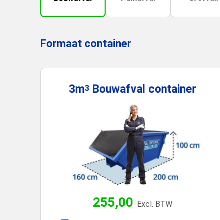
Formaat container
3m
Bouwafval
container
3
255,00
Excl. BTW