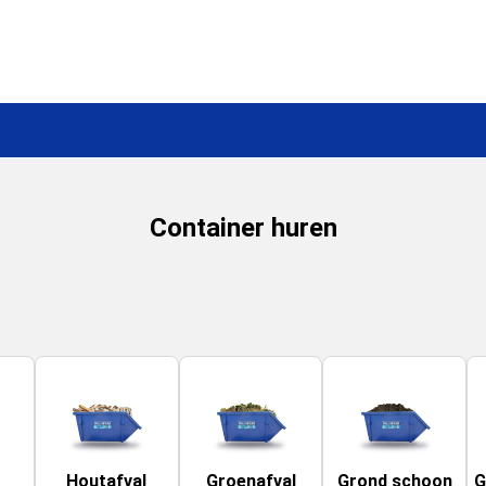
Container huren
Houtafval
Groenafval
Grond schoon
G