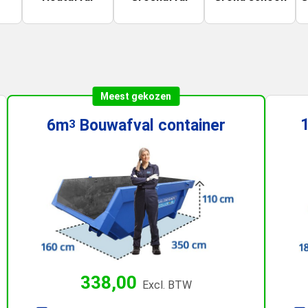
Meest gekozen
6m
Bouwafval
container
3
338,00
Excl. BTW