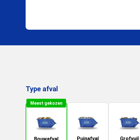
Type afval
Meest gekozen
Puinafval
Grofvuil
Bouwafval