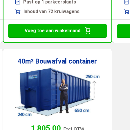
Past op 1 parkeerplaats
Inhoud van 72 kruiwagens
Voeg toe aan winkelmand
40m
Bouwafval
container
3
1.805,00
Excl. BTW