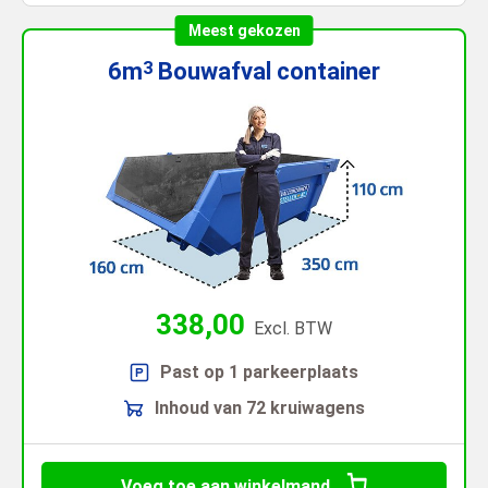
Meest gekozen
6m
Bouwafval
container
3
338,00
Excl. BTW
Past op 1 parkeerplaats
Inhoud van 72 kruiwagens
Voeg toe aan winkelmand