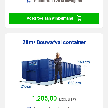
Inhoud van 125 kruiwagens
Voeg toe aan winkelmand
20m
Bouwafval
container
3
1.205,00
Excl. BTW