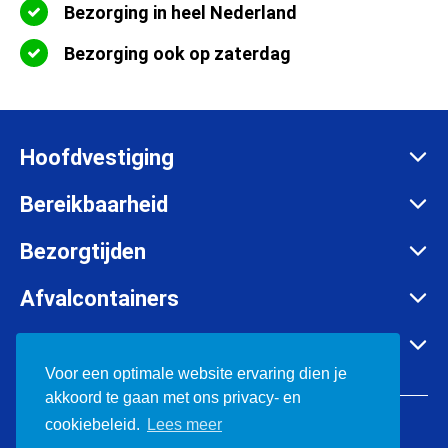
Bezorging in heel Nederland
Bezorging ook op zaterdag
Hoofdvestiging
Zadelmakersstraat 26
Bereikbaarheid
8601 WH Sneek
Maandag t/m vrijdag:
Bezorgtijden
info@afvalcontainerbestellen.nl
Van 07:00 tot 17:30 uur
Maandag t/m vrijdag:
Afvalcontainers
085-3034777
Van 07:00 tot 17:30 uur
Rolcontainer huren
KVK:
57701385
Container huren in o.a.
Zaterdag:
Container huren
Voor een optimale website ervaring dien je
BTW:
NL852697302B01
Van 08:00 tot 12:00 uur
akkoord te gaan met ons privacy- en
Bouwafval containers
Friesland
© 2026 Afvalcontainerbestellen.nl
cookiebeleid.
Lees meer
Grofvuil container
Groningen