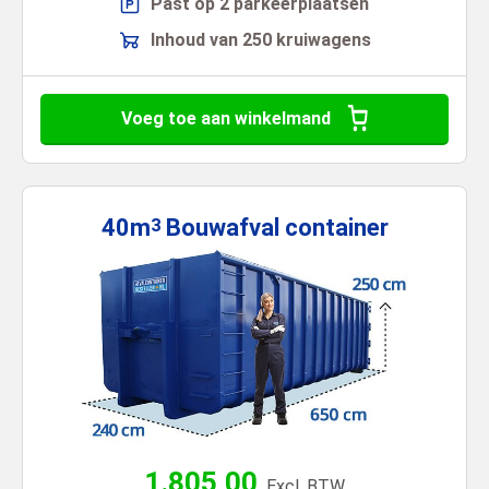
Past op 2 parkeerplaatsen
Inhoud van 250 kruiwagens
Voeg toe aan winkelmand
40m
Bouwafval
container
3
1.805,00
Excl. BTW