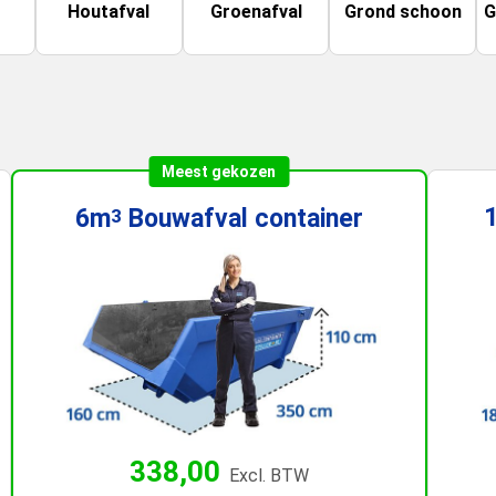
Houtafval
Groenafval
Grond schoon
G
Meest gekozen
6m
Bouwafval
container
3
338,00
Excl. BTW