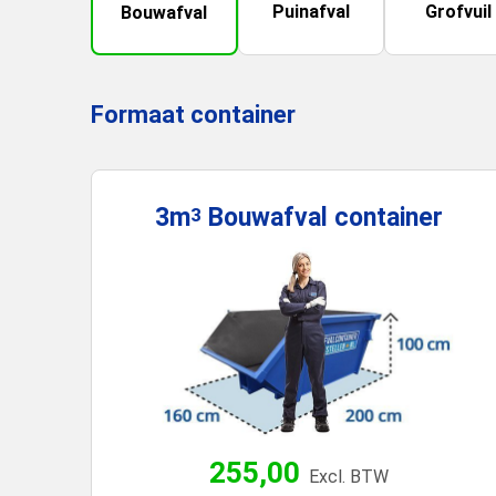
Puinafval
Grofvuil
Bouwafval
Formaat container
3m
Bouwafval
container
3
255,00
Excl. BTW