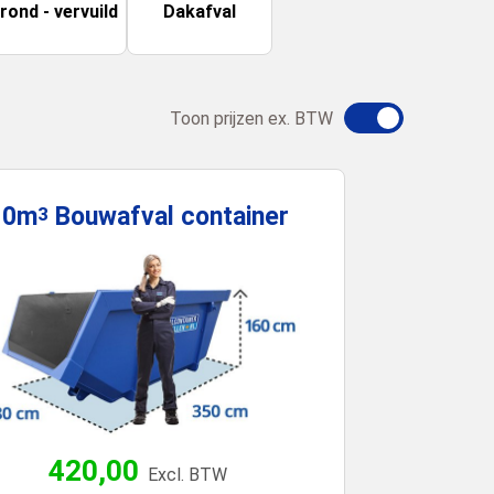
rond - vervuild
Dakafval
Toon prijzen ex. BTW
10m
Bouwafval
container
3
420,00
Excl. BTW