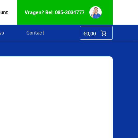
ount
Vragen? Bel: 085-3034777
ws
Contact
€
0,00