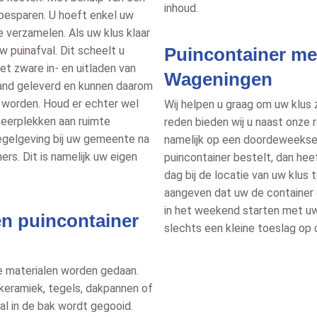
inhoud.
 besparen. U hoeft enkel uw
e verzamelen. Als uw klus klaar
w puinafval. Dit scheelt u
Puincontainer me
het zware in- en uitladen van
Wageningen
land geleverd en kunnen daarom
t worden. Houd er echter wel
Wij helpen u graag om uw klus
eerplekken aan ruimte
reden bieden wij u naast onze 
egelgeving bij uw gemeente na
namelijk op een doordeweekse 
rs. Dit is namelijk uw eigen
puincontainer bestelt, dan he
dag bij de locatie van uw klus 
aangeven dat uw de container o
in het weekend starten met uw
een puincontainer
slechts een kleine toeslag op de
ge materialen worden gedaan.
, keramiek, tegels, dakpannen of
val in de bak wordt gegooid.