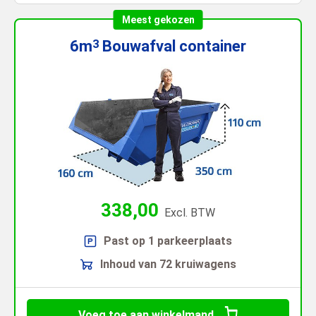
Meest gekozen
6m
Bouwafval
container
3
338,00
Excl. BTW
Past op 1 parkeerplaats
Inhoud van 72 kruiwagens
Voeg toe aan winkelmand