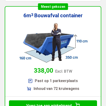
Meest gekozen
6m
Bouwafval
container
3
338,00
Excl. BTW
Past op 1 parkeerplaats
Inhoud van 72 kruiwagens
Voeg toe aan winkelmand