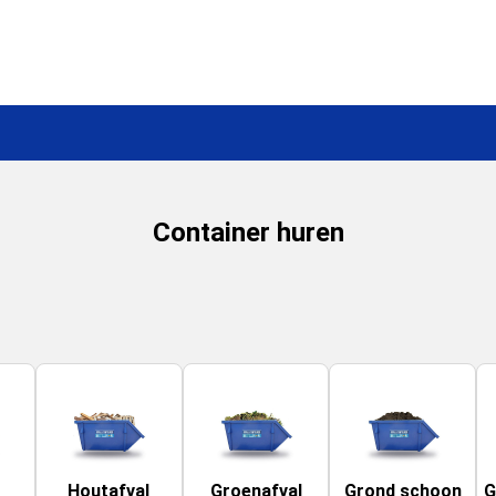
Container huren
Houtafval
Groenafval
Grond schoon
G