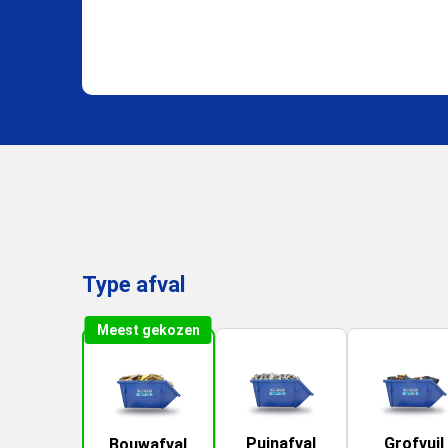
Type afval
Meest gekozen
Puinafval
Grofvuil
Bouwafval