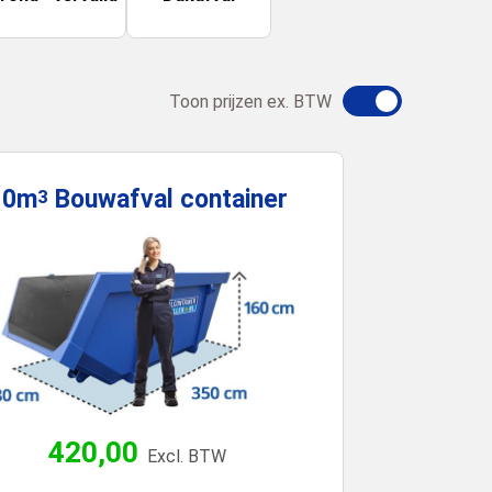
Toon prijzen ex. BTW
10m
Bouwafval
container
3
420,00
Excl. BTW