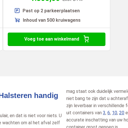
Past op 2 parkeerplaatsen
Inhoud van 500 kruiwagens
Voeg toe aan winkelmand
mag staat ook duidelijk vermel
Halsteren handig
niet bang te zijn dat u achtera
zijn leverbaar in verschillende
uit containers van
3
,
6
,
10
,
20
e
air, en dat is niet voor niets. U
accurate inschatting van uw h
te wachten om al het afval zelf
container groot genoeg is.