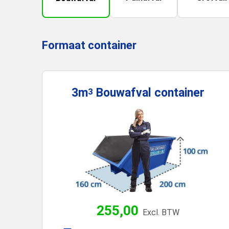
Formaat container
3m
Bouwafval
container
3
255,00
Excl. BTW