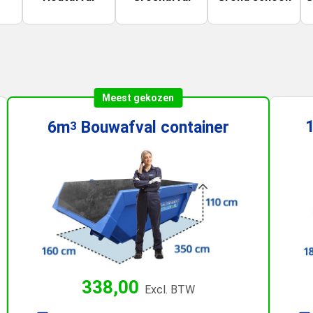
Meest gekozen
6m
Bouwafval
container
3
338,00
Excl. BTW