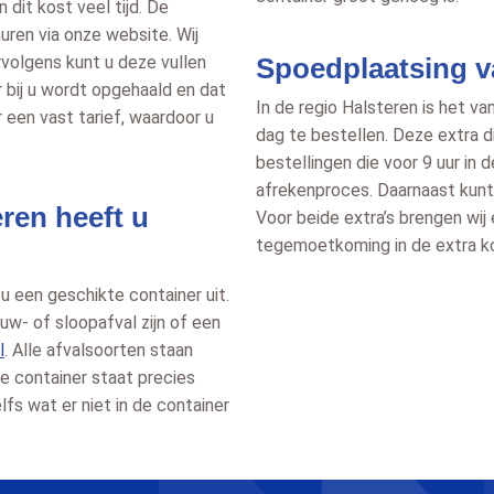
 dit kost veel tijd. De
uren via onze website. Wij
rvolgens kunt u deze vullen
Spoedplaatsing v
r bij u wordt opgehaald en dat
In de regio Halsteren is het v
r een vast tarief, waardoor u
dag te bestellen. Deze extra 
bestellingen die voor 9 uur in 
afrekenproces. Daarnaast kunt 
eren heeft u
Voor beide extra’s brengen wij e
tegemoetkoming in de extra ko
 u een geschikte container uit.
w- of sloopafval zijn of een
l
. Alle afvalsoorten staan
re container staat precies
fs wat er niet in de container