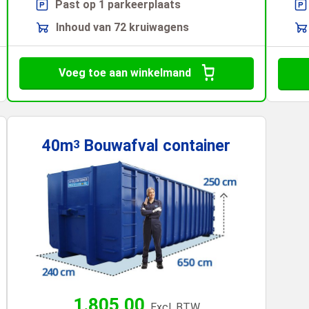
Past op 1 parkeerplaats
Inhoud van 72 kruiwagens
Voeg toe aan winkelmand
40m
Bouwafval
container
3
1.805,00
Excl. BTW