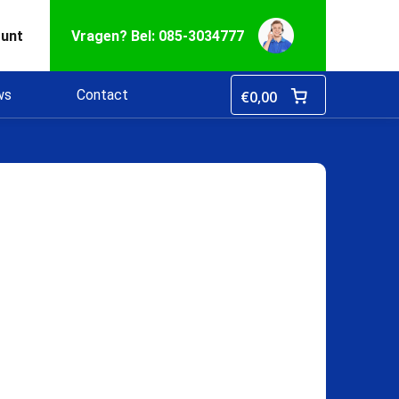
ount
Vragen? Bel: 085-3034777
ws
Contact
€
0,00