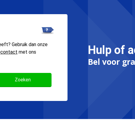
eeft? Gebruik dan onze
Hulp of a
n
contact
met ons
Bel voor gra