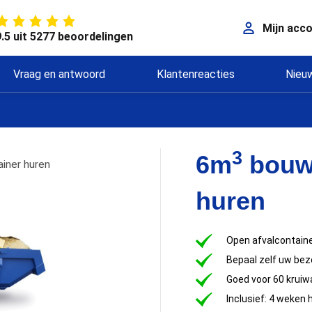
Mijn acc
9.5 uit 5277 beoordelingen
Vraag en antwoord
Klantenreacties
Nieu
3
6m
bouwa
iner huren
huren
Open afvalcontaine
Bepaal zelf uw b
Goed voor 60 kruiw
Inclusief: 4 weken 