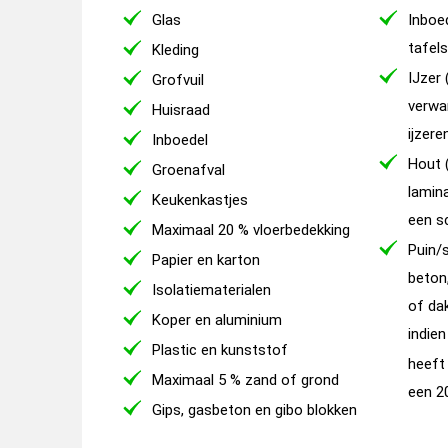
Glas
Inboed
tafel
Kleding
IJzer 
Grofvuil
verwa
Huisraad
ijzere
Inboedel
Hout (
Groenafval
lamin
Keukenkastjes
een s
Maximaal 20 % vloerbedekking
Puin/s
Papier en karton
beton
Isolatiematerialen
of da
Koper en aluminium
indie
Plastic en kunststof
heeft
Maximaal 5 % zand of grond
een 2
Gips, gasbeton en gibo blokken