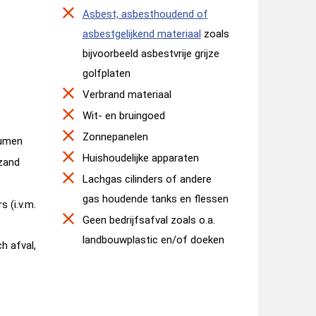
Asbest, asbesthoudend of
asbestgelijkend materiaal
zoals
bijvoorbeeld asbestvrije grijze
golfplaten
Verbrand materiaal
Wit- en bruingoed
Zonnepanelen
tumen
Huishoudelijke apparaten
 zand
Lachgas cilinders of andere
gas houdende tanks en flessen
s (i.v.m.
Geen bedrijfsafval zoals o.a.
landbouwplastic en/of doeken
h afval,