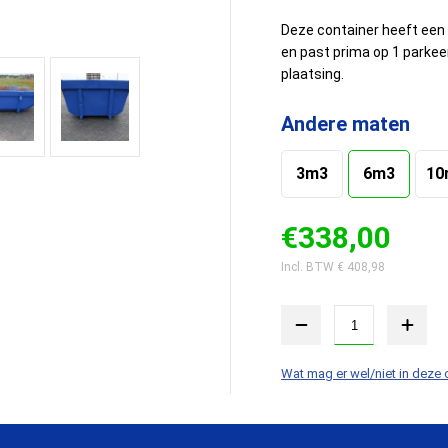
Deze container heeft een
en past prima op 1 parkeer
plaatsing.
Andere maten
3m3
6m3
10
€
338,00
Incl. BTW €
408,98
Wat mag er wel/niet in deze 