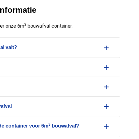
informatie
3
ver onze 6m
bouwafval container.
+
al valt?
+
+
+
afval
+
3
 de container voor 6m
bouwafval?