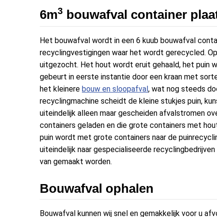
3
6m
bouwafval container plaa
Het bouwafval wordt in een 6 kuub bouwafval contai
recyclingvestigingen waar het wordt gerecycled. Op
uitgezocht. Het hout wordt eruit gehaald, het puin wo
gebeurt in eerste instantie door een kraan met sorte
het kleinere
bouw en sloopafval
, wat nog steeds doo
recyclingmachine scheidt de kleine stukjes puin, kuns
uiteindelijk alleen maar gescheiden afvalstromen over
containers geladen en die grote containers met hou
puin wordt met grote containers naar de puinrecycl
uiteindelijk naar gespecialiseerde recyclingbedrijve
van gemaakt worden.
Bouwafval ophalen
Bouwafval kunnen wij snel en gemakkelijk voor u af