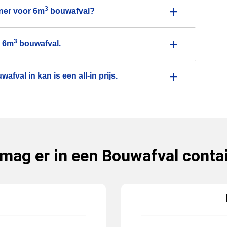
+
3
ner voor 6m
bouwafval?
+
3
r 6m
bouwafval.
+
afval in kan is een all-in prijs.
mag er in een Bouwafval conta