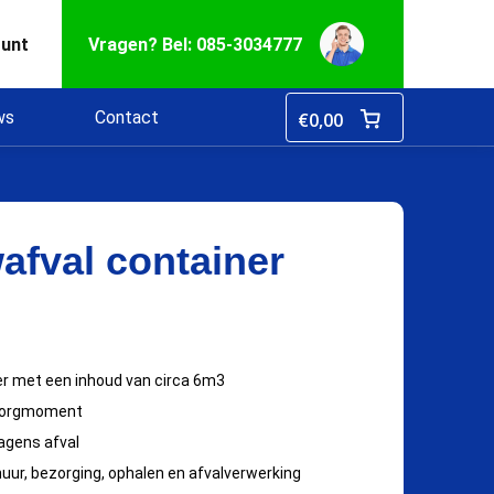
ount
Vragen? Bel: 085-3034777
ws
Contact
€
0,00
fval container
r met een inhoud van circa 6m3
ezorgmoment
agens afval
huur, bezorging, ophalen en afvalverwerking