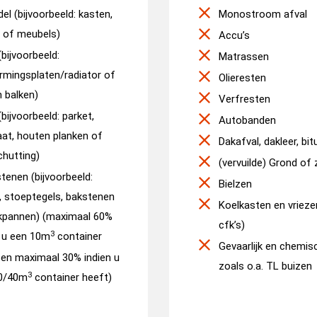
el (bijvoorbeeld: kasten,
Monostroom afval
s of meubels)
Accu’s
(bijvoorbeeld:
Matrassen
rmingsplaten/radiator of
Olieresten
n balken)
Verfresten
bijvoorbeeld: parket,
Autobanden
aat, houten planken of
Dakafval, dakleer, bi
chutting)
(vervuilde) Grond of
tenen (bijvoorbeeld:
Bielzen
, stoeptegels, bakstenen
Koelkasten en vriezer
kpannen) (maximaal 60%
cfk’s)
3
n u een 10m
container
Gevaarlijk en chemisc
 en maximaal 30% indien u
zoals o.a. TL buizen
3
0/40m
container heeft)