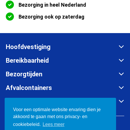
Bezorging in heel Nederland
Bezorging ook op zaterdag
Hoofdvestiging
Zadelmakersstraat 26
Bereikbaarheid
8601 WH Sneek
Maandag t/m vrijdag:
Bezorgtijden
info@afvalcontainerbestellen.nl
Van 07:00 tot 17:30 uur
Maandag t/m vrijdag:
Afvalcontainers
085-3034777
Van 07:00 tot 17:30 uur
Rolcontainer huren
KVK:
57701385
Container huren in o.a.
Zaterdag:
Container huren
Voor een optimale website ervaring dien je
BTW:
NL852697302B01
Van 08:00 tot 12:00 uur
akkoord te gaan met ons privacy- en
Bouwafval containers
Friesland
© 2026 Afvalcontainerbestellen.nl
cookiebeleid.
Lees meer
Grofvuil container
Groningen