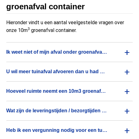
groenafval container
Hieronder vindt u een aantal veelgestelde vragen over
3
onze 10m
groenafval container.
+
Ik weet niet of mijn afval onder groenafval valt?
+
U wil meer tuinafval afvoeren dan u had verwacht?
+
Hoeveel ruimte neemt een 10m3 groenafval container in?
+
Wat zijn de leveringstijden / bezorgtijden van de container voor 10 kuub groenafval?
+
Heb ik een vergunning nodig voor een tuinafval container van 10 kuub?