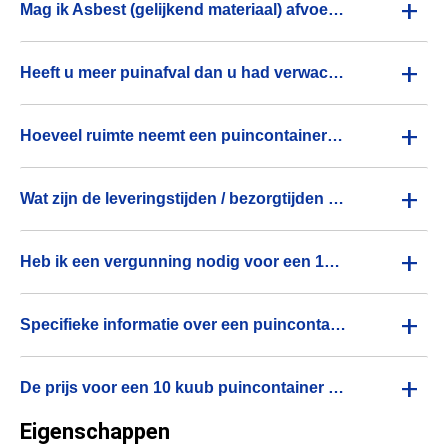
+
Mag ik Asbest (gelijkend materiaal) afvoeren?
+
Heeft u meer puinafval dan u had verwacht?
+
Hoeveel ruimte neemt een puincontainer voor 10m3 puinafval in?
+
Wat zijn de leveringstijden / bezorgtijden van de container voor puinafval?
+
Heb ik een vergunning nodig voor een 10m3 puincontainer?
+
Specifieke informatie over een puincontainer voor 10m3 puinafval
+
De prijs voor een 10 kuub puincontainer is een all-in prijs
Eigenschappen