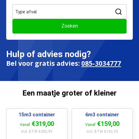
Hulp of advies nodig?
Bel voor gratis advies:
085-3034777
Een maatje groter of kleiner
15m3 container
6m3 container
€319,00
€159,00
Vanaf
Vanaf
Incl. BTW €385,99
Incl. BTW €192,39