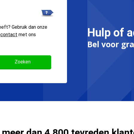
eeft? Gebruik dan onze
Hulp of a
n
contact
met ons
Bel voor gra
 meer dan 4.800 tevreden klan