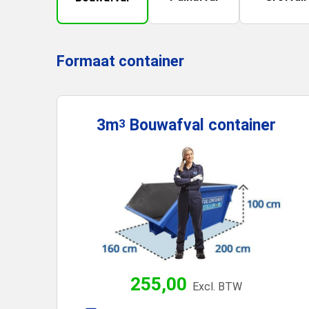
Formaat container
3m
Bouwafval
container
3
255,00
Excl. BTW