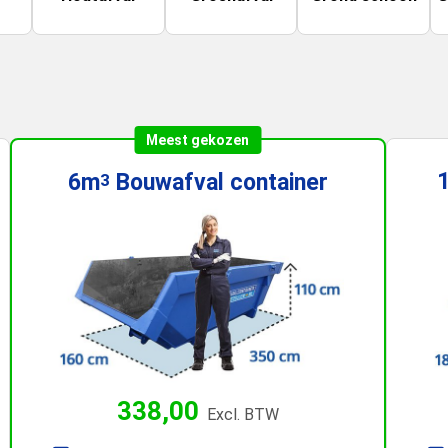
Meest gekozen
6m
Bouwafval
container
3
338,00
Excl. BTW