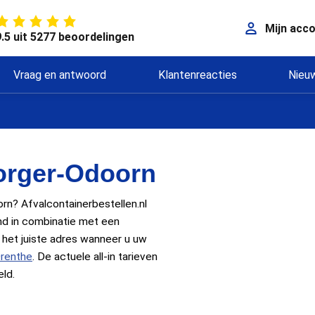
Mijn acc
9.5 uit 5277 beoordelingen
Vraag en antwoord
Klantenreacties
Nieu
orger-Odoorn
orn? Afvalcontainerbestellen.nl
nd in combinatie met een
n het juiste adres wanneer u uw
renthe
. De actuele all-in tarieven
ld.