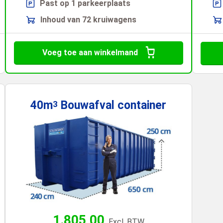
Past op 1 parkeerplaats
Inhoud van 72 kruiwagens
Voeg toe aan winkelmand
40m
Bouwafval
container
3
1.805,00
Excl. BTW