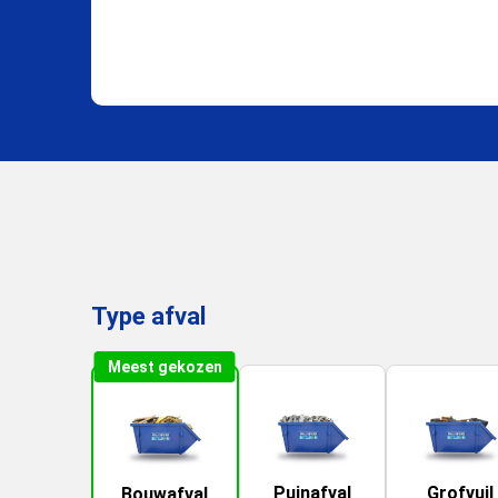
Type afval
Meest gekozen
Puinafval
Grofvuil
Bouwafval