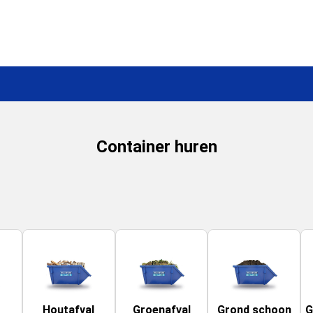
Container huren
Houtafval
Groenafval
Grond schoon
G