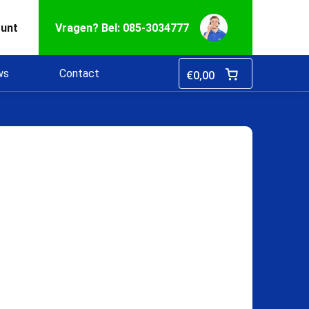
ount
Vragen? Bel: 085-3034777
ws
Contact
€
0,00