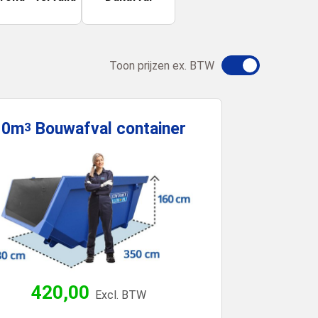
Toon prijzen ex. BTW
10m
Bouwafval
container
3
420,00
Excl. BTW