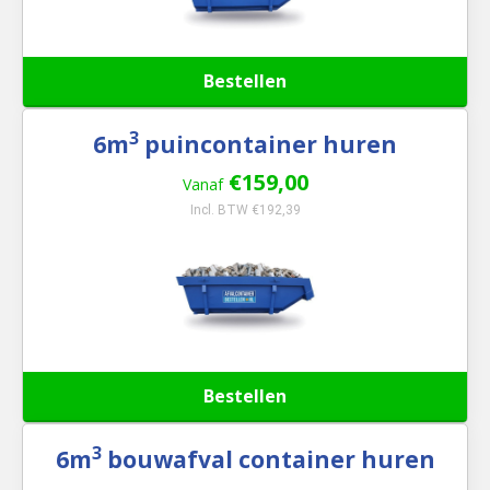
Bestellen
3
6m
puincontainer huren
€159,00
Vanaf
Incl. BTW €192,39
Bestellen
3
6m
bouwafval container huren