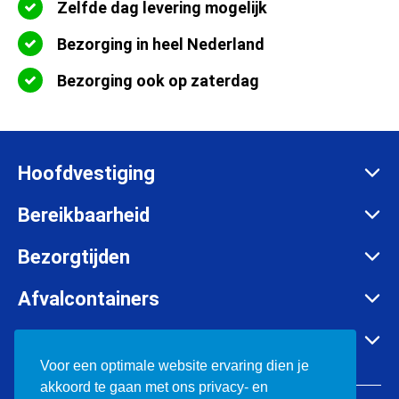
Zelfde dag levering mogelijk
Bezorging in heel Nederland
Bezorging ook op zaterdag
Hoofdvestiging
Zadelmakersstraat 26
Bereikbaarheid
8601 WH Sneek
Maandag t/m vrijdag:
Bezorgtijden
info@afvalcontainerbestellen.nl
Van 07:00 tot 17:30 uur
Maandag t/m vrijdag:
Afvalcontainers
085-3034777
Van 07:00 tot 17:30 uur
Rolcontainer huren
KVK:
57701385
Container huren in o.a.
Zaterdag:
Container huren
Voor een optimale website ervaring dien je
BTW:
NL852697302B01
Van 08:00 tot 12:00 uur
akkoord te gaan met ons privacy- en
Bouwafval containers
Friesland