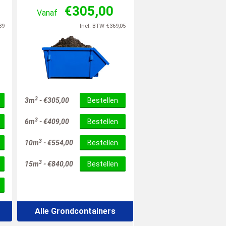
€
305,00
Vanaf
39
Incl. BTW
€
369,05
3
3m
-
€
305,00
Bestellen
3
6m
-
€
409,00
Bestellen
3
10m
-
€
554,00
Bestellen
3
15m
-
€
840,00
Bestellen
Alle Grondcontainers