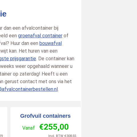
10
/
10
ie
 dan een afvalcontainer bij
beeld een
groenafval container
of
fval? Huur dan een
bouwafval
kwijt kan. Het huren van een
gste prijsgarantie
. De container kan
deweeks weer opgehaald wanneer u
tainer op zaterdag! Heeft u een
an gerust contact met ons via het
@afvalcontainerbestellen.nl
.
Grofvuil containers
€
255,00
Vanaf
29
Incl. BTW
€
308,55