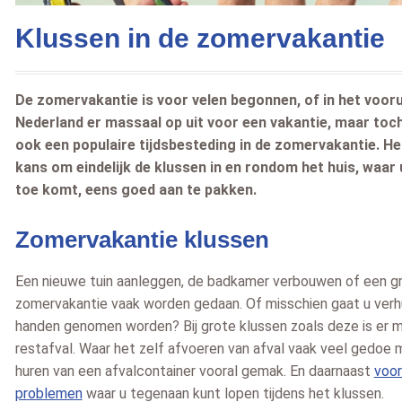
Klussen in de zomervakantie
De zomervakantie is voor velen begonnen, of in het voorui
Nederland er massaal op uit voor een vakantie, maar toch
ook een populaire tijdsbesteding in de zomervakantie. Het
kans om eindelijk de klussen in en rondom het huis, waar
Edris
Marius
toe komt, eens goed aan te pakken.
2026-07-02
Rotterdam
2026-07-02
Beverwijk
2026-07-
Zomervakantie klussen
zegt over
zegt over
stellen.nl
:
Afvalcontainerbestellen.nl
:
Afvalcontainerbestellen.nl
:
Een nieuwe tuin aanleggen, de badkamer verbouwen of een grot
vice ,
Dit is de tweede keer dat ik
Super blij
zomervakantie vaak worden gedaan. Of misschien gaat u verh
uffeur
containers heb besteld, snelle
Lees meer »
handen genomen worden? Bij grote klussen zoals deze is er m
levering en uitstekende
10
service, bedankt.
restafval. Waar het zelf afvoeren van afval vaak veel gedoe 
/
10
Lees meer »
/
10
huren van een afvalcontainer vooral gemak. En daarnaast
voor
problemen
waar u tegenaan kunt lopen tijdens het klussen.