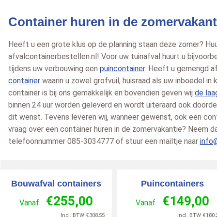
10
/
10
Container huren in de zomervakant
Heeft u een grote klus op de planning staan deze zomer? Huur
afvalcontainerbestellen.nl! Voor uw tuinafval huurt u bijvoor
tijdens uw verbouwing een
puincontainer
. Heeft u gemengd a
container
waarin u zowel grofvuil, huisraad als uw inboedel in 
container is bij ons gemakkelijk en bovendien geven wij
de laa
binnen 24 uur worden geleverd en wordt uiteraard ook door
dit wenst. Tevens leveren wij, wanneer gewenst, ook een con
vraag over een container huren in de zomervakantie? Neem d
telefoonnummer 085-3034777 of stuur een mailtje naar
info
Bouwafval containers
Puincontainers
€
255,00
€
149,00
Vanaf
Vanaf
Incl. BTW
€
308,55
Incl. BTW
€
180,