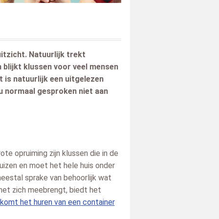
tzicht. Natuurlijk trekt
 blijkt klussen voor veel mensen
 is natuurlijk een uitgelezen
 u normaal gesproken niet aan
S.
Richard
Annemari
02
Delft
2026-06-10
Doetinchem
2026-06-15
Utrecht
zegt over
zegt over
zegt over
Afvalcontainerbestellen.nl
:
Afvalcontainerbestellen.nl
:
Afvalconta
e opruiming zijn klussen die in de
Duidelijke en makkelijk
Alles goe geregeld
Echt een g
uizen en moet het hele huis onder
navigeerbare website, goede
Lees meer »
communicat
eestal sprake van behoorlijk wat
service en geen verrassingen
prettig en 
9
wat betreft de prijs. Ik [..]
de chauffeur
met zich meebrengt, biedt het
10
/
10
Lees meer »
Lees meer 
komt het huren van een container