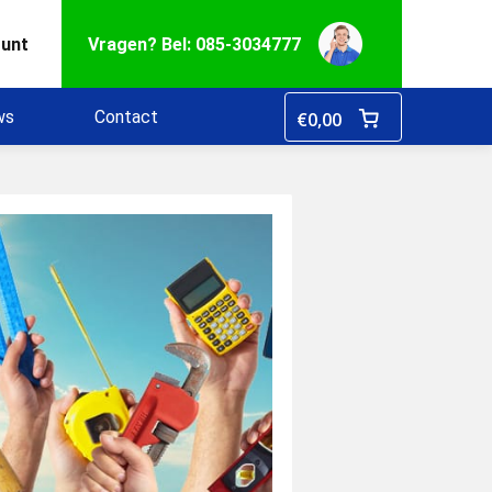
ount
Vragen? Bel: 085-3034777
ws
Contact
€
0,00