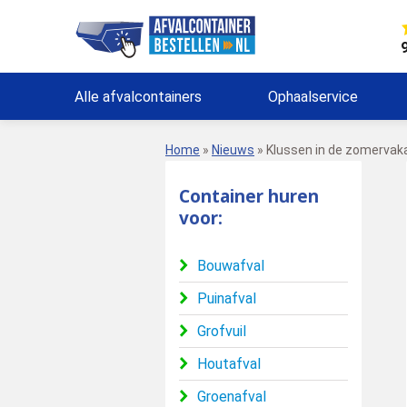
Alle afvalcontainers
Ophaalservice
Home
»
Nieuws
»
Klussen in de zomervak
Container huren
voor:
Bouwafval
Puinafval
Grofvuil
Houtafval
Groenafval