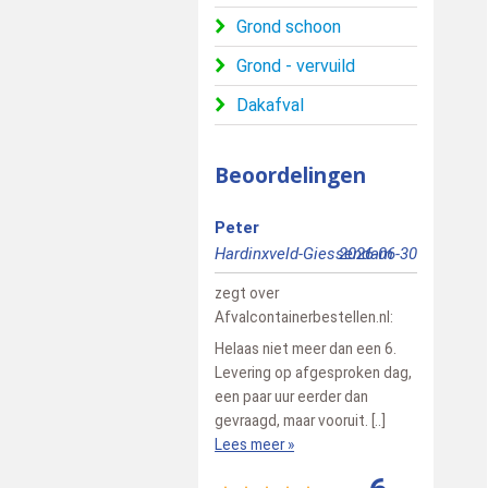
Grond schoon
Grond - vervuild
Dakafval
Beoordelingen
Peter
Bert
Hardinxveld-Giessendam
2026-06-30
Pesse
zegt over
zegt over
Afvalcontainerbestellen.nl
:
Afvalcontainerbe
Helaas niet meer dan een 6.
Snelle vlotte ser
Levering op afgesproken dag,
vriendelijke cha
een paar uur eerder dan
Lees meer »
gevraagd, maar vooruit. [..]
Lees meer »