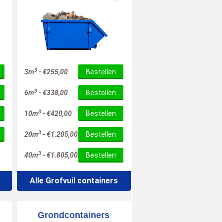
3
3m
-
€
255,00
Bestellen
3
6m
-
€
338,00
Bestellen
3
10m
-
€
420,00
Bestellen
3
20m
-
€
1.205,00
Bestellen
3
40m
-
€
1.805,00
Bestellen
Alle Grofvuil containers
Grondcontainers