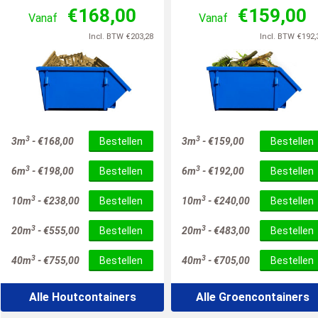
€
168,00
€
159,00
Vanaf
Vanaf
Incl. BTW
€
203,28
Incl. BTW
€
192,
3
3
3m
-
€
168,00
Bestellen
3m
-
€
159,00
Bestellen
3
3
6m
-
€
198,00
Bestellen
6m
-
€
192,00
Bestellen
3
3
10m
-
€
238,00
Bestellen
10m
-
€
240,00
Bestellen
3
3
20m
-
€
555,00
Bestellen
20m
-
€
483,00
Bestellen
3
3
40m
-
€
755,00
Bestellen
40m
-
€
705,00
Bestellen
Alle Houtcontainers
Alle Groencontainers