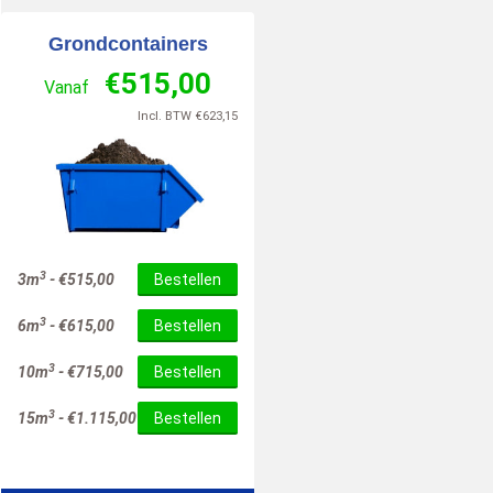
Grondcontainers
€
515,00
Vanaf
Incl. BTW
€
623,15
3
3m
-
€
515,00
Bestellen
3
6m
-
€
615,00
Bestellen
3
10m
-
€
715,00
Bestellen
3
15m
-
€
1.115,00
Bestellen