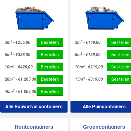
3
3
3m
-
€
255,00
Bestellen
3m
-
€
149,00
Bestellen
3
3
6m
-
€
338,00
Bestellen
6m
-
€
159,00
Bestellen
3
3
10m
-
€
420,00
Bestellen
10m
-
€
219,00
Bestellen
3
3
20m
-
€
1.205,00
Bestellen
15m
-
€
319,00
Bestellen
3
40m
-
€
1.805,00
Bestellen
Alle Bouwafval containers
Alle Puincontainers
Houtcontainers
Groencontainers