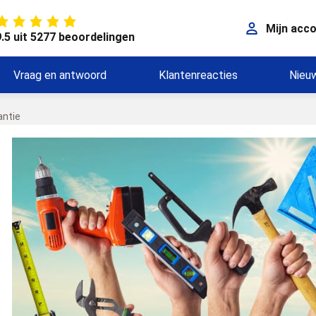
Mijn acc
9.5 uit 5277 beoordelingen
Vraag en antwoord
Klantenreacties
Nieu
antie