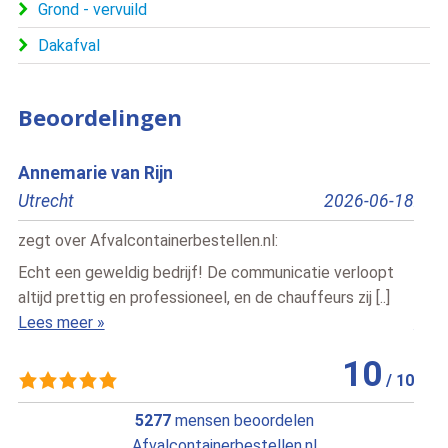
Grond - vervuild
Dakafval
Beoordelingen
Annemarie van Rijn
Nan
Utrecht
2026-06-18
ZWO
zegt over
Afvalcontainerbestellen.nl
:
zegt
Echt een geweldig bedrijf! De communicatie verloopt
Ik he
altijd prettig en professioneel, en de chauffeurs zij [..]
door
Lees meer »
Lees
10
/
10
5277
mensen beoordelen
Afvalcontainerbestellen.nl