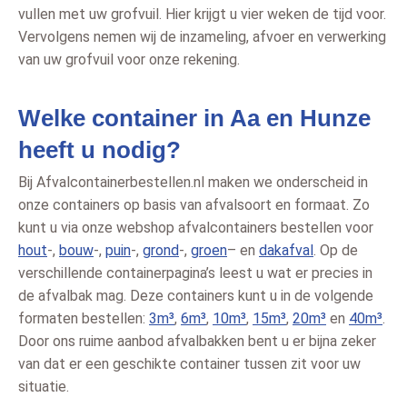
vullen met uw grofvuil. Hier krijgt u vier weken de tijd voor.
Vervolgens nemen wij de inzameling, afvoer en verwerking
van uw grofvuil voor onze rekening.
Welke container in Aa en Hunze
heeft u nodig?
Bij Afvalcontainerbestellen.nl maken we onderscheid in
onze containers op basis van afvalsoort en formaat. Zo
kunt u via onze webshop afvalcontainers bestellen voor
hout
-,
bouw
-,
puin
-,
grond
-,
groen
– en
dakafval
. Op de
verschillende containerpagina’s leest u wat er precies in
de afvalbak mag. Deze containers kunt u in de volgende
formaten bestellen:
3m³
,
6m³
,
10m³
,
15m³
,
20m³
en
40m³
.
Door ons ruime aanbod afvalbakken bent u er bijna zeker
van dat er een geschikte container tussen zit voor uw
situatie.