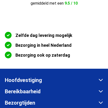
gemiddeld met een
9.5 / 10
Zelfde dag levering mogelijk
Bezorging in heel Nederland
Bezorging ook op zaterdag
Hoofdvestiging
Zadelmakersstraat 26
Bereikbaarheid
8601 WH Sneek
Maandag t/m vrijdag:
Bezorgtijden
info@afvalcontainerbestellen.nl
Van 07:00 tot 17:30 uur