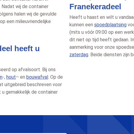
Franekeradeel
 Nadat wij de container
olgens halen wij de gevulde
Heeft u haast en wilt u vandaa
op een milieuvriendelijke
kunnen een
spoedplaatsing
voo
(mits u vóór 09:00 op een wer
dit niet op tijd heeft gedaan. 
eel heeft u
aanmerking voor onze spoedser
zaterdag
. Beide diensten zijn
eerd op afvalsoort. Bij ons
n
-,
hout
– en
bouwafval
. Op de
at uitgebreid beschreven voor
t u gemakkelijk de container