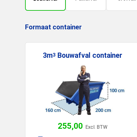
Formaat container
3m
Bouwafval
container
3
255,00
Excl. BTW