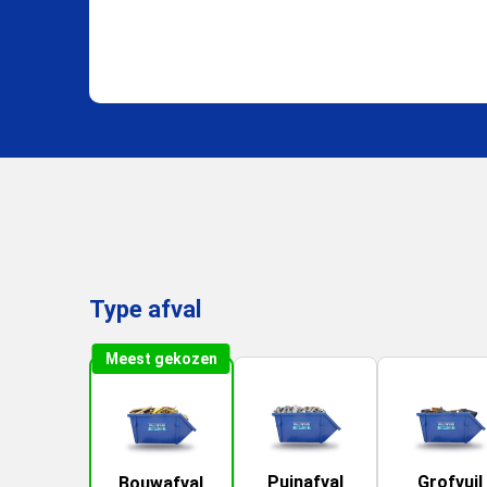
Type afval
Meest gekozen
Puinafval
Grofvuil
Bouwafval