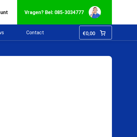
ount
Vragen? Bel: 085-3034777
ws
Contact
€
0,00