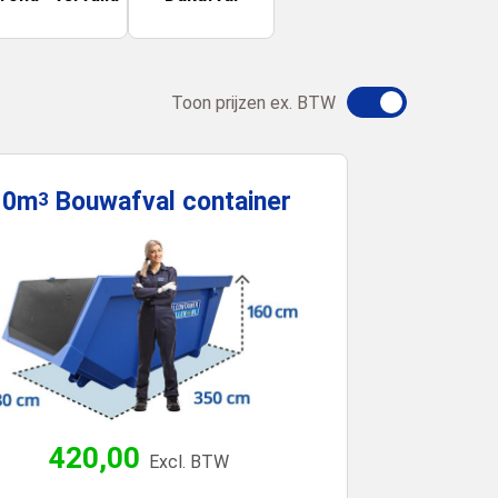
Toon prijzen ex. BTW
10m
Bouwafval
container
3
420,00
Excl. BTW