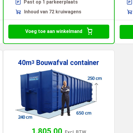
Past op 1 parkeerplaats
Inhoud van 72 kruiwagens
Voeg toe aan winkelmand
40m
Bouwafval
container
3
1.805,00
Excl. BTW