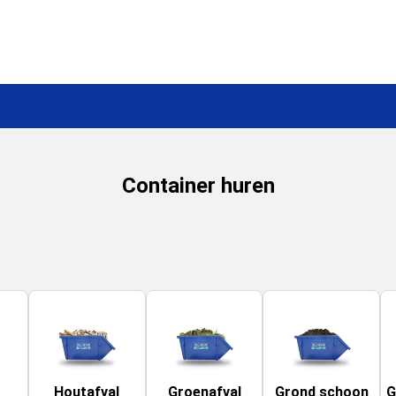
Container huren
Houtafval
Groenafval
Grond schoon
G