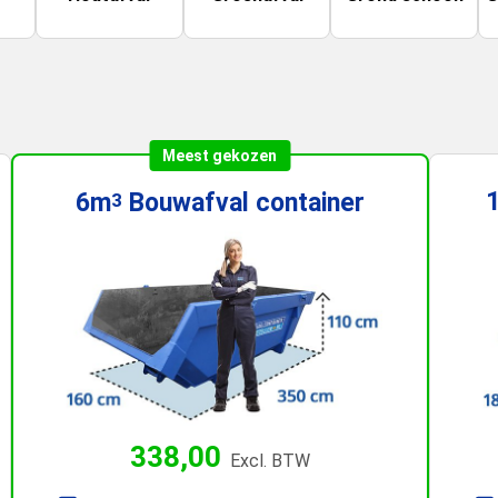
Meest gekozen
6m
Bouwafval
container
3
338,00
Excl. BTW