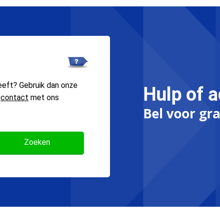
eeft? Gebruik dan onze
Hulp of a
n
contact
met ons
Bel voor gra