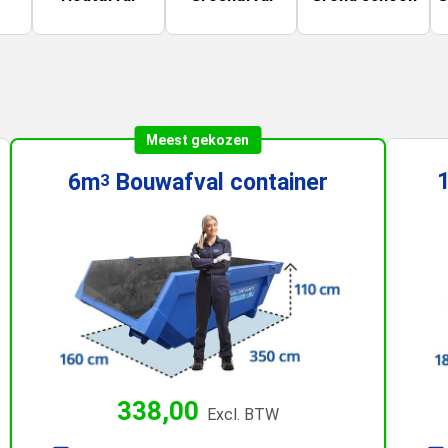
Meest gekozen
6m
Bouwafval
container
3
338,00
Excl. BTW