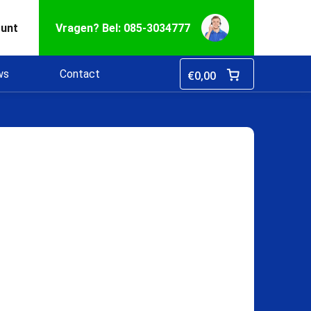
ount
Vragen? Bel: 085-3034777
ws
Contact
€
0,00