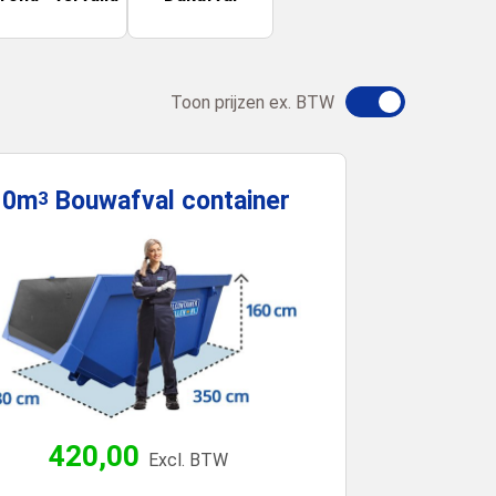
Toon prijzen ex. BTW
10m
Bouwafval
container
3
420,00
Excl. BTW