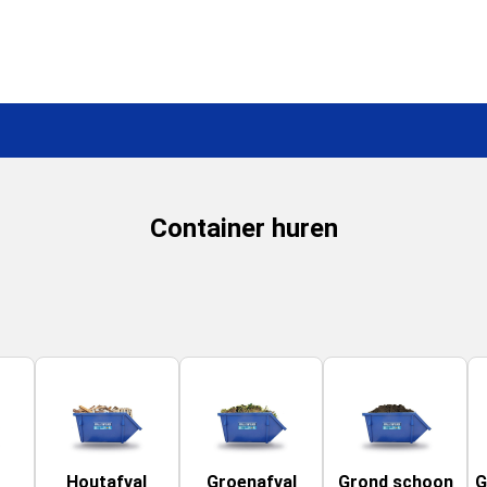
Container huren
Houtafval
Groenafval
Grond schoon
G