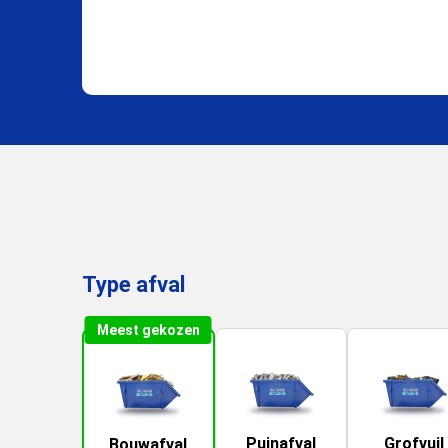
Type afval
Meest gekozen
Puinafval
Grofvuil
Bouwafval