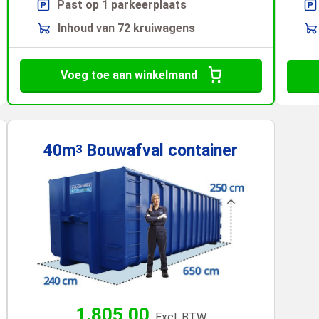
Past op 1 parkeerplaats
Inhoud van 72 kruiwagens
Voeg toe aan winkelmand
40m
Bouwafval
container
3
1.805,00
Excl. BTW