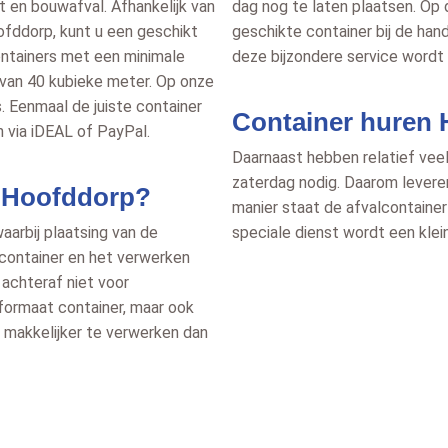
ut en bouwafval. Afhankelijk van
dag nog te laten plaatsen. Op 
oofddorp, kunt u een geschikt
geschikte container bij de han
ontainers met een minimale
deze bijzondere service wordt 
 van 40 kubieke meter. Op onze
. Eenmaal de juiste container
Container huren 
 via iDEAL of PayPal.
Daarnaast hebben relatief vee
zaterdag nodig. Daarom levere
n Hoofddorp?
manier staat de afvalcontainer 
waarbij plaatsing van de
speciale dienst wordt een klei
 container en het verwerken
 achteraf niet voor
t formaat container, maar ook
l makkelijker te verwerken dan