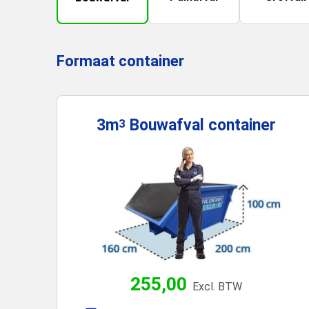
Formaat container
3m
Bouwafval
container
3
255,00
Excl. BTW