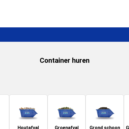
Container huren
Houtafval
Groenafval
Grond schoon
G