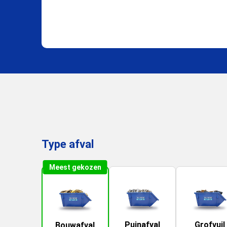
Type afval
Meest gekozen
Puinafval
Grofvuil
Bouwafval