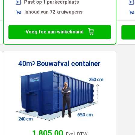
Past op 1 parkeerplaats
Inhoud van 72 kruiwagens
Voeg toe aan winkelmand
40m
Bouwafval
container
3
1.805,00
Excl. BTW