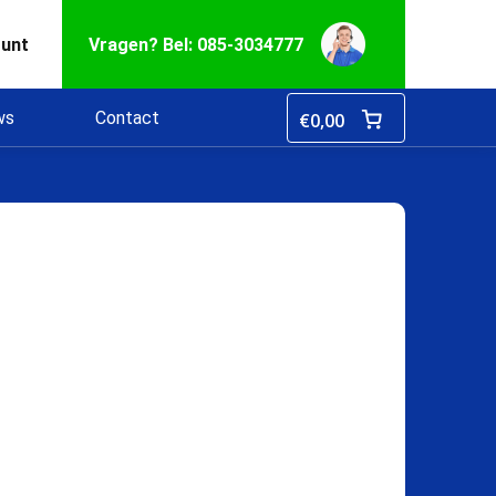
ount
Vragen? Bel: 085-3034777
ws
Contact
€
0,00