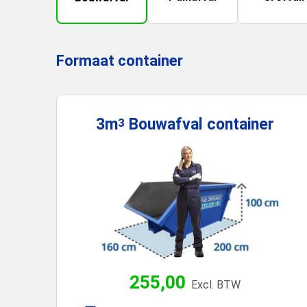
Formaat container
3m
Bouwafval
container
3
255,00
Excl. BTW