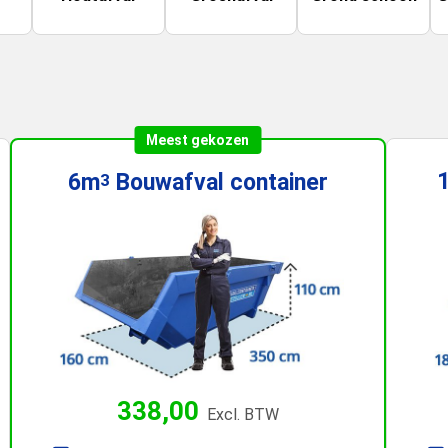
Meest gekozen
6m
Bouwafval
container
3
338,00
Excl. BTW