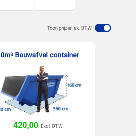
Toon prijzen ex. BTW
10m
Bouwafval
container
3
420,00
Excl. BTW