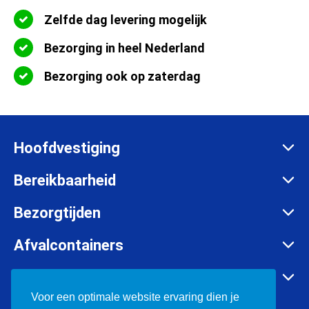
Zelfde dag levering mogelijk
Bezorging in heel Nederland
Bezorging ook op zaterdag
Hoofdvestiging
Zadelmakersstraat 26
Bereikbaarheid
8601 WH Sneek
Maandag t/m vrijdag:
Bezorgtijden
info@afvalcontainerbestellen.nl
Van 07:00 tot 17:30 uur
Maandag t/m vrijdag:
Afvalcontainers
085-3034777
Van 07:00 tot 17:30 uur
Rolcontainer huren
KVK:
57701385
Container huren in o.a.
Zaterdag:
Container huren
Voor een optimale website ervaring dien je
BTW:
NL852697302B01
Van 08:00 tot 12:00 uur