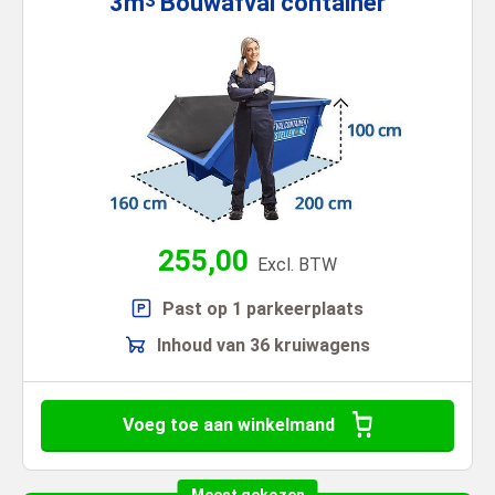
3m
Bouwafval
container
3
255,00
Excl. BTW
Past op 1 parkeerplaats
Inhoud van 36 kruiwagens
Voeg toe aan winkelmand
Meest gekozen