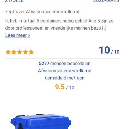
ZWOLLE
2026-06-26
Vee
zegt over
Afvalcontainerbestellen.nl
:
zegt
Ik heb in totaal 5 containers nodig gehad Alle 5 zijn ze
alles
door professioneel en vriendelijke mannen bezo [..]
zeke
Lees meer »
Lees
10
/
10
5277
mensen beoordelen
Afvalcontainerbestellen.nl
gemiddeld met een
9.5
/
10