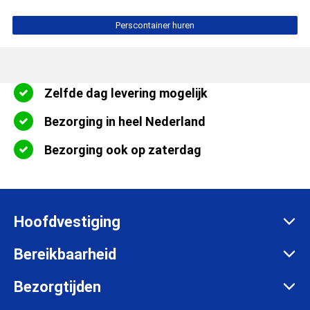
Perscontainer huren
Zelfde dag levering mogelijk
Bezorging in heel Nederland
Bezorging ook op zaterdag
Hoofdvestiging
Zadelmakersstraat 26
Bereikbaarheid
8601 WH Sneek
Maandag t/m vrijdag:
Bezorgtijden
info@afvalcontainerbestellen.nl
Van 07:00 tot 17:30 uur