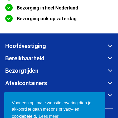
Bezorging in heel Nederland
Bezorging ook op zaterdag
Hoofdvestiging
Zadelmakersstraat 26
Bereikbaarheid
8601 WH Sneek
Maandag t/m vrijdag:
Bezorgtijden
info@afvalcontainerbestellen.nl
Van 07:00 tot 17:30 uur
Maandag t/m vrijdag:
Afvalcontainers
085-3034777
Van 07:00 tot 17:30 uur
Rolcontainer huren
KVK:
57701385
Container huren in o.a.
Zaterdag:
Container huren
Voor een optimale website ervaring dien je
BTW:
NL852697302B01
Van 08:00 tot 12:00 uur
akkoord te gaan met ons privacy- en
Bouwafval containers
Friesland
© 2026 Afvalcontainerbestellen.nl
cookiebeleid.
Lees meer
Grofvuil container