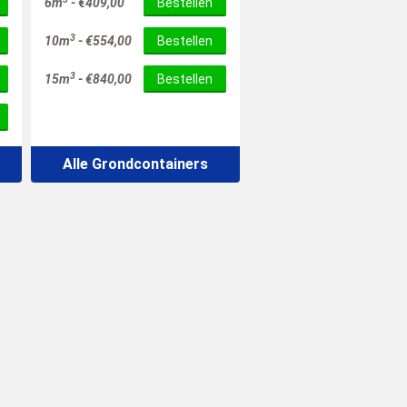
6m
-
€
409,00
Bestellen
3
10m
-
€
554,00
Bestellen
3
15m
-
€
840,00
Bestellen
Alle Grondcontainers