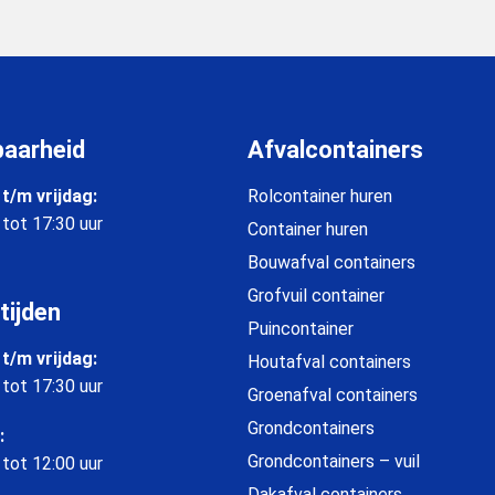
baarheid
Afvalcontainers
t/m vrijdag:
Rolcontainer huren
 tot 17:30 uur
Container huren
Bouwafval containers
Grofvuil container
tijden
Puincontainer
t/m vrijdag:
Houtafval containers
 tot 17:30 uur
Groenafval containers
Grondcontainers
:
Grondcontainers – vuil
 tot 12:00 uur
Dakafval containers