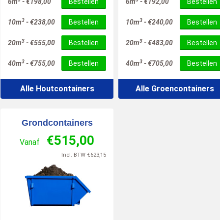
6m
-
€
198,00
Bestellen
6m
-
€
192,00
Bestellen
3
3
10m
-
€
238,00
Bestellen
10m
-
€
240,00
Bestellen
3
3
20m
-
€
555,00
Bestellen
20m
-
€
483,00
Bestellen
3
3
40m
-
€
755,00
Bestellen
40m
-
€
705,00
Bestellen
Alle Houtcontainers
Alle Groencontainers
Grondcontainers
€
515,00
Vanaf
Incl. BTW
€
623,15