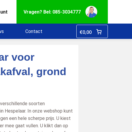
ount
Vragen? Bel: 085-3034777
ws
Contact
€
0,00
ar voor
akafval, grond
 verschillende soorten
 in Hespelaar. In onze webshop kunt
gen een hele scherpe prijs. U kiest
r mee gaat vullen. U klikt dan op