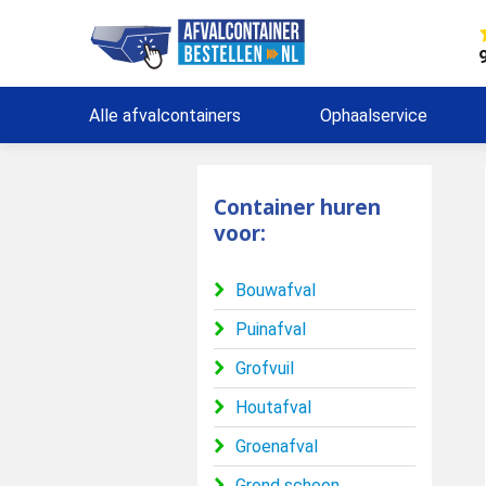
Alle afvalcontainers
Ophaalservice
Container huren
voor:
Bouwafval
Puinafval
Grofvuil
Houtafval
Groenafval
Grond schoon