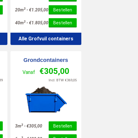
3
20m
-
€
1.205,00
Bestellen
3
40m
-
€
1.805,00
Bestellen
Alle Grofvuil containers
Grondcontainers
€
305,00
Vanaf
39
Incl. BTW
€
369,05
3
3m
-
€
305,00
Bestellen
3