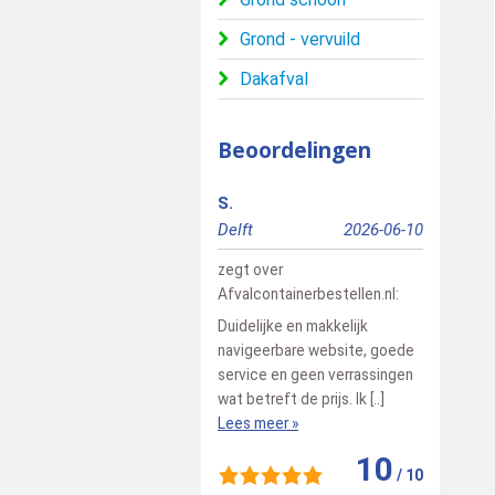
Grond - vervuild
Dakafval
Beoordelingen
S.
Richard
Delft
2026-06-10
Doetinch
zegt over
zegt over
Afvalcontainerbestellen.nl
:
Afvalconta
Duidelijke en makkelijk
Alles goe 
navigeerbare website, goede
Lees meer
service en geen verrassingen
wat betreft de prijs. Ik [..]
Lees meer »
10
/
10