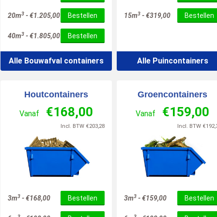
3
3
20m
-
€
1.205,00
Bestellen
15m
-
€
319,00
Bestellen
3
40m
-
€
1.805,00
Bestellen
Alle Bouwafval containers
Alle Puincontainers
Houtcontainers
Groencontainers
€
168,00
€
159,00
Vanaf
Vanaf
Incl. BTW
€
203,28
Incl. BTW
€
192,
3
3
3m
-
€
168,00
Bestellen
3m
-
€
159,00
Bestellen
3
3