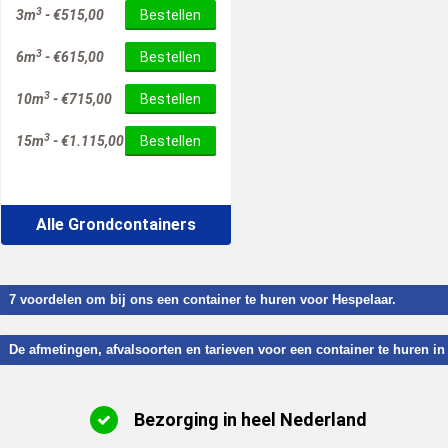
3
3m
-
€
515,00
Bestellen
3
6m
-
€
615,00
Bestellen
3
10m
-
€
715,00
Bestellen
3
15m
-
€
1.115,00
Bestellen
Alle Grondcontainers
7 voordelen om bij ons een container te huren voor Hespelaar.
De afmetingen, afvalsoorten en tarieven voor een container te huren in
Bezorging in heel Nederland