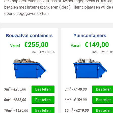
de knop bestellen en vult dan al uw adresgegevens in. Als laa
betalen met internetbankieren (Ideal). Hierna plaatsen wij de
door u opgegeven datum.
Bouwafval containers
Puincontainers
€
255,00
€
149,00
Vanaf
Vanaf
Annemarie van Rijn
Nandy
em
2026-06-15
Utrecht
2026-06-18
ZWOLLE
202
Incl. BTW
€
308,55
Incl. BTW
€
180,
zegt over
zegt over
inerbestellen.nl
:
Afvalcontainerbestellen.nl
:
Afvalcontainerbestelle
geregeld
Echt een geweldig bedrijf! De
Ik heb in totaal 5 conta
 »
communicatie verloopt altijd
nodig gehad Alle 5 zijn
prettig en professioneel, en
professioneel en vriend
9
3
3
3m
-
€
255,00
Bestellen
3m
-
€
149,00
Bestellen
de chauffeurs zij [..]
mannen bezo [..]
/
10
Lees meer »
Lees meer »
3
3
6m
-
€
338,00
Bestellen
6m
-
€
159,00
Bestellen
10
/
10
3
3
10m
-
€
420,00
Bestellen
10m
-
€
219,00
Bestellen