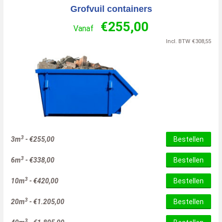
Grofvuil containers
€
255,00
Vanaf
Incl. BTW
€
308,55
3
3m
-
€
255,00
Bestellen
3
6m
-
€
338,00
Bestellen
3
10m
-
€
420,00
Bestellen
3
20m
-
€
1.205,00
Bestellen
3