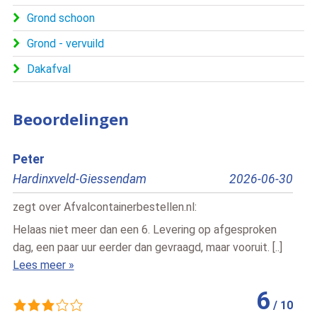
Grond schoon
Grond - vervuild
Dakafval
Beoordelingen
Bert
26-06-30
Pesse
2026-07
zegt over
Afvalcontainerbestellen.nl
:
sproken
Snelle vlotte service , vriendelijke chauffeur
uit. [..]
Lees meer »
10
6
/
10