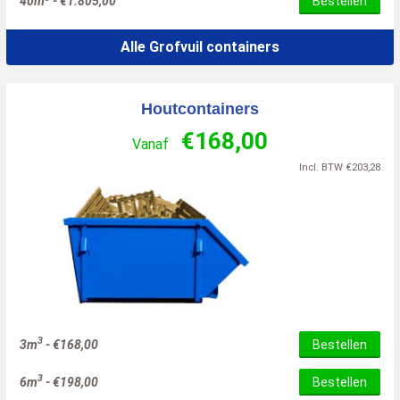
40m
-
€
1.805,00
Bestellen
Alle Grofvuil containers
Houtcontainers
€
168,00
Vanaf
Incl. BTW
€
203,28
3
3m
-
€
168,00
Bestellen
3
6m
-
€
198,00
Bestellen