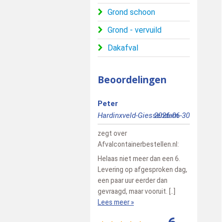
Grond schoon
Grond - vervuild
Dakafval
Beoordelingen
Peter
Bert
Hardinxveld-Giessendam
2026-06-30
Pesse
zegt over
zegt over
Afvalcontainerbestellen.nl
:
Afvalconta
Helaas niet meer dan een 6.
Snelle vlot
Levering op afgesproken dag,
vriendelij
een paar uur eerder dan
Lees meer
gevraagd, maar vooruit. [..]
Lees meer »