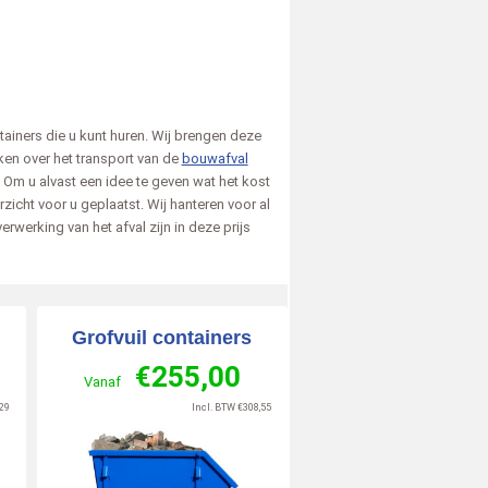
tainers die u kunt huren. Wij brengen deze
ken over het transport van de
bouwafval
Om u alvast een idee te geven wat het kost
icht voor u geplaatst. Wij hanteren voor al
S.
Richard
Anne
erwerking van het afval zijn in deze prijs
6-07-02
Delft
2026-06-10
Doetinchem
2026-06-15
Utre
zegt over
zegt over
zegt
n.nl
:
Afvalcontainerbestellen.nl
:
Afvalcontainerbestellen.nl
:
Afval
Grofvuil containers
Duidelijke en makkelijk
Alles goe geregeld
Echt 
€
255,00
navigeerbare website, goede
Lees meer »
commu
Vanaf
service en geen verrassingen
prett
10
9
29
Incl. BTW
€
308,55
wat betreft de prijs. Ik [..]
de ch
/
10
/
10
Lees meer »
Lees