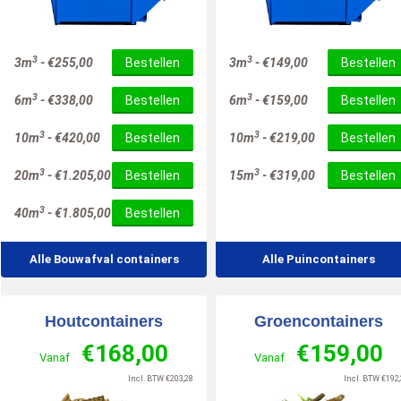
10
/
10
3
3
3m
-
€
255,00
Bestellen
3m
-
€
149,00
Bestellen
3
3
6m
-
€
338,00
Bestellen
6m
-
€
159,00
Bestellen
3
3
10m
-
€
420,00
Bestellen
10m
-
€
219,00
Bestellen
3
3
20m
-
€
1.205,00
Bestellen
15m
-
€
319,00
Bestellen
3
40m
-
€
1.805,00
Bestellen
Alle Bouwafval containers
Alle Puincontainers
Houtcontainers
Groencontainers
€
168,00
€
159,00
Vanaf
Vanaf
Incl. BTW
€
203,28
Incl. BTW
€
192,