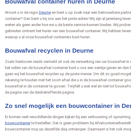
Bouwafval container huren in Deurne
Woont u in de regio
Deurne
en bent u op zoek naar een betrouwbare partne
container? Dan bent u bij ons aan het juiste adres! Wij zijn al jarenlang leve
weten als geen ander hoe we u de beste service kunnen bieden. Wij prober
gebieden omtrent het huren van een bouwafval container. Wij hebben teven
waarop u al onze bouwafval containers kunt huren.
Bouwafval recyclen in Deurne
Zoals hierboven reeds vermeld zit ook de verwerking van uw bouwafval in d
het vullen van de bouwafval container kunt u ons een seintje geven en dan 
gaan wij het bouwafval recyclen op de juiste manier. Om dit zo goed mogel
rekening te houden met het soort afval die u in de bouwafval container gooi
bouwafval in de container te gooien. Twijfelt u wat wel en niet tot bouwaf
de pagina van de desbetreffende pagina.
Zo snel mogelijk een bouwcontainer in De
Er komen veel verschillende dingen kijken bij een verbouwing of opruiming
bouwcontainer
te bestellen. Dat is geen probleem bij Afvalcontainerbestelle
bouwcontainer nog op dezelfde dag ontvangen. Daarnaast is het ook mo