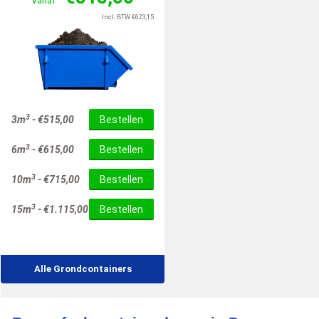
Vanaf
Incl. BTW
€
623,15
3
3m
-
€
515,00
Bestellen
3
6m
-
€
615,00
Bestellen
3
10m
-
€
715,00
Bestellen
3
15m
-
€
1.115,00
Bestellen
Alle Grondcontainers