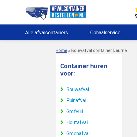
Alle afvalcontainers
Ophaalservice
Home
»
Bouwafval container Deurne
Container huren
voor:
Bouwafval
Puinafval
Grofvuil
Houtafval
Groenafval