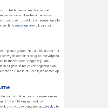
r voor het huren van een bouwafval
rancier van verschillende containers en
en u zo goed mogelijk te ontzorgen op alle
s een fijne
webshop
voor u klaarstaan
e prijs inbegrepen. Nadat u klaar bent met
halen wij de container terug op. Vervolgens
ijk te kunnen doen, vragen wij u om
t. In dit geval is het enkel toegestaan om
val behoort? Dan kunt u een kijkje nemen op
urne
. Het kan zijn dat u daarom vergeet om een
n.nl. U kunt bij ons namelijk uw
gelijk om uw bouwcontainer op
zaterdag
te