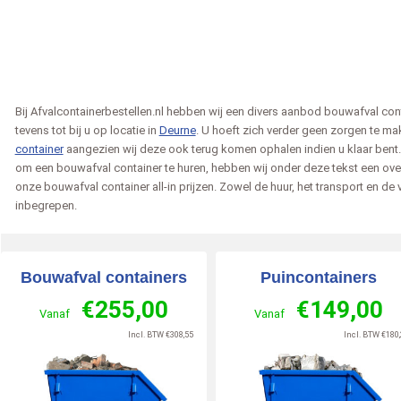
Bij Afvalcontainerbestellen.nl hebben wij een divers aanbod bouwafval con
tevens tot bij u op locatie in
Deurne
. U hoeft zich verder geen zorgen te ma
container
aangezien wij deze ook terug komen ophalen indien u klaar bent. 
om een bouwafval container te huren, hebben wij onder deze tekst een overz
Edris
Marius
onze bouwafval container all-in prijzen. Zowel de huur, het transport en de v
inbegrepen.
2026-07-02
Rotterdam
2026-07-02
Beverwijk
202
zegt over
zegt over
inerbestellen.nl
:
Afvalcontainerbestellen.nl
:
Afvalcontainerbestelle
Bouwafval containers
Puincontainers
te service ,
Dit is de tweede keer dat ik
Super blij
€
255,00
€
149,00
ke chauffeur
containers heb besteld, snelle
Lees meer »
Vanaf
Vanaf
 »
levering en uitstekende
Incl. BTW
€
308,55
Incl. BTW
€
180,
service, bedankt.
10
Lees meer »
/
10