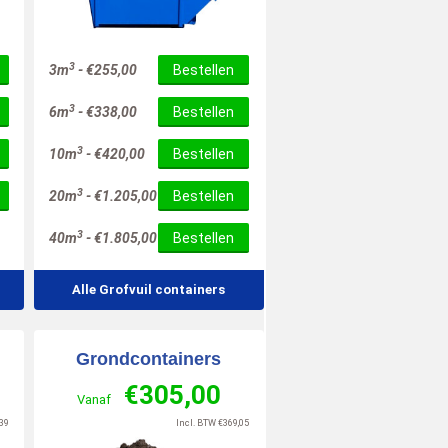
10
/
10
3
3m
-
€
255,00
Bestellen
3
6m
-
€
338,00
Bestellen
3
10m
-
€
420,00
Bestellen
3
20m
-
€
1.205,00
Bestellen
3
40m
-
€
1.805,00
Bestellen
Alle Grofvuil containers
Grondcontainers
€
305,00
Vanaf
39
Incl. BTW
€
369,05