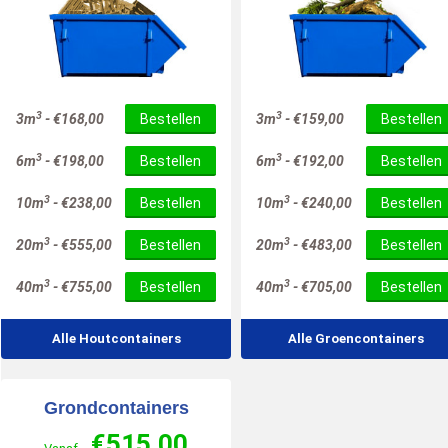
3
3
3m
-
€
168,00
Bestellen
3m
-
€
159,00
Bestellen
3
3
6m
-
€
198,00
Bestellen
6m
-
€
192,00
Bestellen
3
3
10m
-
€
238,00
Bestellen
10m
-
€
240,00
Bestellen
3
3
20m
-
€
555,00
Bestellen
20m
-
€
483,00
Bestellen
3
3
40m
-
€
755,00
Bestellen
40m
-
€
705,00
Bestellen
Alle Houtcontainers
Alle Groencontainers
Grondcontainers
€
515,00