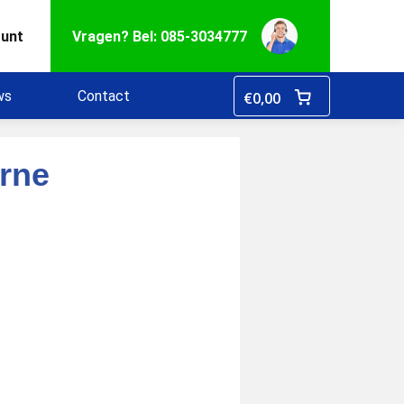
ount
Vragen? Bel: 085-3034777
ws
Contact
€
0,00
rne