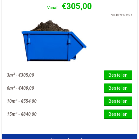
€
305,00
Vanaf
Incl. BTW
€
369,05
3
3m
-
€
305,00
Bestellen
3
6m
-
€
409,00
Bestellen
3
10m
-
€
554,00
Bestellen
3
15m
-
€
840,00
Bestellen