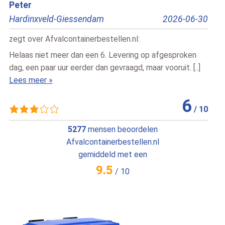
Bert
2026-06-30
Pesse
20
zegt over
Afvalcontainerbestellen.nl
:
p afgesproken
Snelle vlotte service , vriendelijke chauffeur
ar vooruit. [..]
Lees meer »
6
/
10
5277
mensen beoordelen
Afvalcontainerbestellen.nl
gemiddeld met een
9.5
/
10