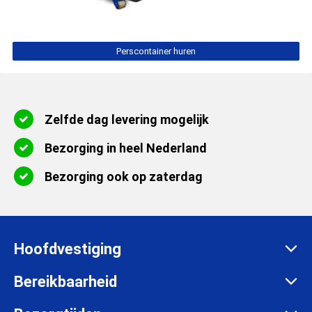
Perscontainer huren
Zelfde dag levering mogelijk
Bezorging in heel Nederland
Bezorging ook op zaterdag
Hoofdvestiging
Zadelmakersstraat 26
Bereikbaarheid
8601 WH Sneek
Maandag t/m vrijdag: