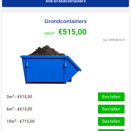
Alle Grondcontainers
Grondcontainers
€
515,00
Vanaf
Incl. BTW
€
623,15
3
3m
-
€
515,00
Bestellen
3
6m
-
€
615,00
Bestellen
3
10m
-
€
715,00
Bestellen