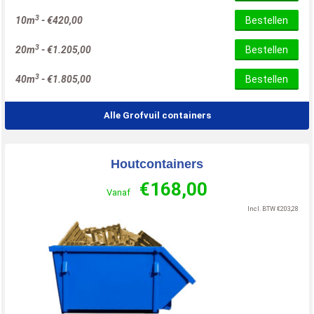
3
10m
-
€
420,00
Bestellen
3
20m
-
€
1.205,00
Bestellen
3
40m
-
€
1.805,00
Bestellen
Alle Grofvuil containers
Houtcontainers
€
168,00
Vanaf
Incl. BTW
€
203,28