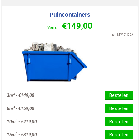
Puincontainers
€
149,00
Vanaf
Incl. BTW
€
180,29
3
3m
-
€
149,00
Bestellen
3
6m
-
€
159,00
Bestellen
3
10m
-
€
219,00
Bestellen
3
15m
-
€
319,00
Bestellen