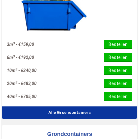
3
3m
-
€
159,00
Bestellen
3
6m
-
€
192,00
Bestellen
3
10m
-
€
240,00
Bestellen
3
20m
-
€
483,00
Bestellen
3
40m
-
€
705,00
Bestellen
Alle Groencontainers
Grondcontainers