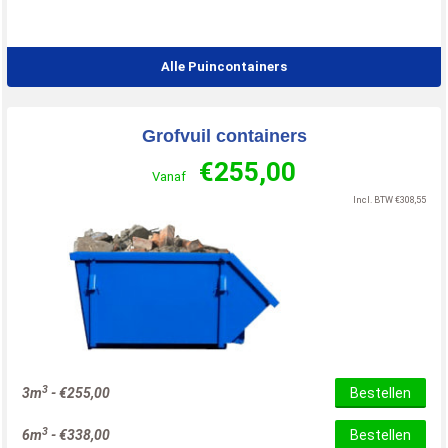
Alle Puincontainers
Grofvuil containers
€
255,00
Vanaf
Incl. BTW
€
308,55
3
3m
-
€
255,00
Bestellen
3
6m
-
€
338,00
Bestellen