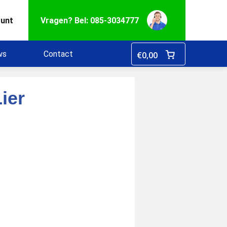
ount
Vragen? Bel: 085-3034777
ws
Contact
€
0,00
ier