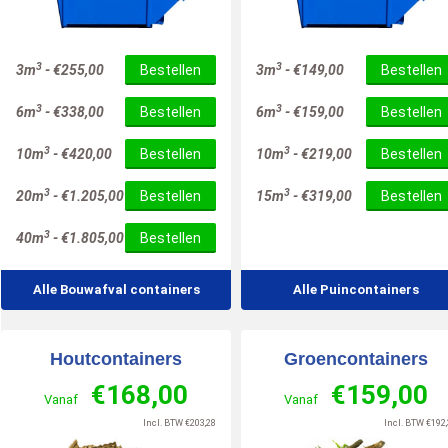
10
/
10
3
3
3m
-
€
255,00
Bestellen
3m
-
€
149,00
Bestellen
3
3
6m
-
€
338,00
Bestellen
6m
-
€
159,00
Bestellen
3
3
10m
-
€
420,00
Bestellen
10m
-
€
219,00
Bestellen
3
3
20m
-
€
1.205,00
Bestellen
15m
-
€
319,00
Bestellen
3
40m
-
€
1.805,00
Bestellen
Alle Bouwafval containers
Alle Puincontainers
Houtcontainers
Groencontainers
€
168,00
€
159,00
Vanaf
Vanaf
Incl. BTW
€
203,28
Incl. BTW
€
192,