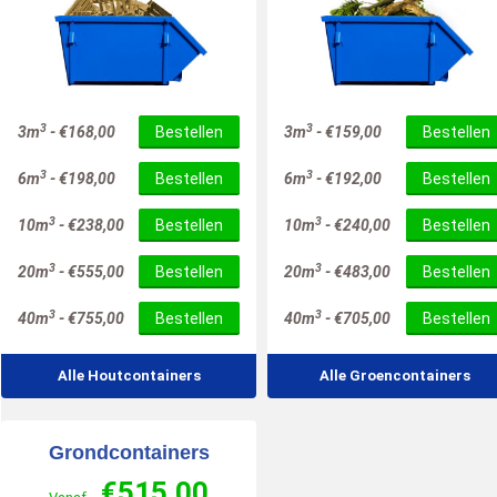
3
3
3m
-
€
168,00
Bestellen
3m
-
€
159,00
Bestellen
3
3
6m
-
€
198,00
Bestellen
6m
-
€
192,00
Bestellen
3
3
10m
-
€
238,00
Bestellen
10m
-
€
240,00
Bestellen
3
3
20m
-
€
555,00
Bestellen
20m
-
€
483,00
Bestellen
3
3
40m
-
€
755,00
Bestellen
40m
-
€
705,00
Bestellen
Alle Houtcontainers
Alle Groencontainers
Grondcontainers
€
515,00