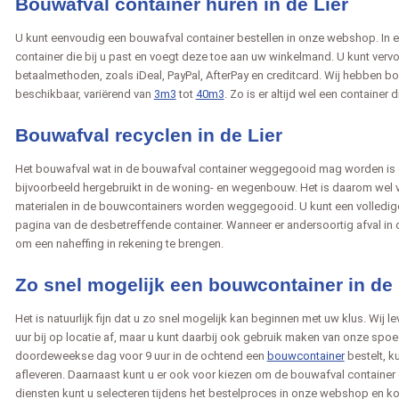
Bouwafval container huren in de Lier
U kunt eenvoudig een bouwafval container bestellen in onze webshop. In e
container die bij u past en voegt deze toe aan uw winkelmand. U kunt ver
betaalmethoden, zoals iDeal, PayPal, AfterPay en creditcard. Wij hebben b
beschikbaar, variërend van
3m3
tot
40m3
. Zo is er altijd wel een container
Bouwafval recyclen in de Lier
Het bouwafval wat in de bouwafval container weggegooid mag worden is g
bijvoorbeeld hergebruikt in de woning- en wegenbouw. Het is daarom wel v
materialen in de bouwcontainers worden weggegooid. U kunt een volledige 
pagina van de desbetreffende container. Wanneer er andersoortig afval in d
om een naheffing in rekening te brengen.
Zo snel mogelijk een bouwcontainer in de 
Het is natuurlijk fijn dat u zo snel mogelijk kan beginnen met uw klus. Wij 
uur bij op locatie af, maar u kunt daarbij ook gebruik maken van onze spo
doordeweekse dag voor 9 uur in de ochtend een
bouwcontainer
bestelt, k
afleveren. Daarnaast kunt u er ook voor kiezen om de bouwafval container
diensten kunt u selecteren tijdens het bestelproces in onze webshop en kos