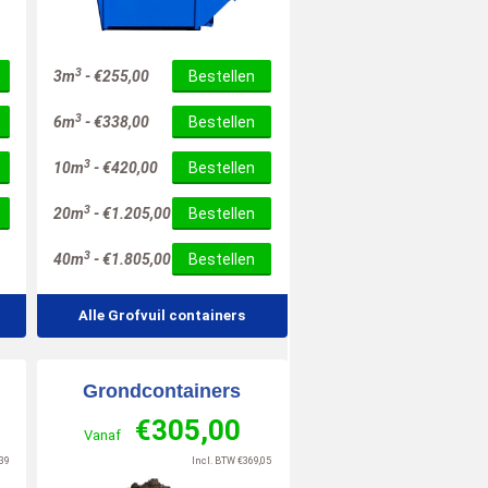
10
10
6
/
10
/
10
/
10
3
3m
-
€
255,00
Bestellen
3
6m
-
€
338,00
Bestellen
3
10m
-
€
420,00
Bestellen
3
20m
-
€
1.205,00
Bestellen
3
40m
-
€
1.805,00
Bestellen
Alle Grofvuil containers
Grondcontainers
€
305,00
Vanaf
39
Incl. BTW
€
369,05