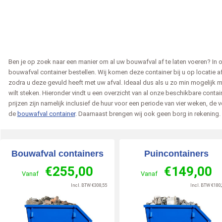
Ben je op zoek naar een manier om al uw bouwafval af te laten voeren? In
bouwafval container bestellen. Wij komen deze container bij u op locatie
zodra u deze gevuld heeft met uw afval. Ideaal dus als u zo min mogelijk 
wilt steken. Hieronder vindt u een overzicht van al onze beschikbare contai
Annemarie van Rijn
Nandy
prijzen zijn namelijk inclusief de huur voor een periode van vier weken, de 
de
bouwafval container
. Daarnaast brengen wij ook geen borg in rekening.
em
2026-06-15
Utrecht
2026-06-18
ZWOLLE
202
zegt over
zegt over
inerbestellen.nl
:
Afvalcontainerbestellen.nl
:
Afvalcontainerbestelle
Bouwafval containers
Puincontainers
geregeld
Echt een geweldig bedrijf! De
Ik heb in totaal 5 conta
€
255,00
€
149,00
 »
communicatie verloopt altijd
nodig gehad Alle 5 zijn
Vanaf
Vanaf
prettig en professioneel, en
professioneel en vriend
9
Incl. BTW
€
308,55
Incl. BTW
€
180,
de chauffeurs zij [..]
mannen bezo [..]
/
10
Lees meer »
Lees meer »