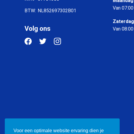
Maandag 
Van 07:00
BTW:
NL852697302B01
Zaterdag
Volg ons
Van 08:00
Voor een optimale website ervaring dien je