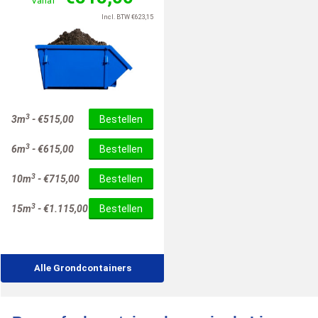
Vanaf
Incl. BTW
€
623,15
3
3m
-
€
515,00
Bestellen
3
6m
-
€
615,00
Bestellen
3
10m
-
€
715,00
Bestellen
3
15m
-
€
1.115,00
Bestellen
Alle Grondcontainers