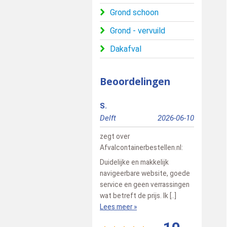
Grond schoon
Grond - vervuild
Dakafval
Beoordelingen
S.
Richard
Delft
2026-06-10
Doetinch
zegt over
zegt over
Afvalcontainerbestellen.nl
:
Afvalconta
Duidelijke en makkelijk
Alles goe 
navigeerbare website, goede
Lees meer
service en geen verrassingen
wat betreft de prijs. Ik [..]
Lees meer »