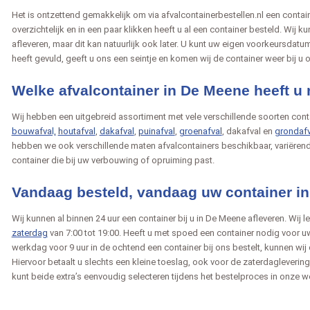
Het is ontzettend gemakkelijk om via afvalcontainerbestellen.nl een containe
overzichtelijk en in een paar klikken heeft u al een container besteld. Wij ku
afleveren, maar dit kan natuurlijk ook later. U kunt uw eigen voorkeursdatu
heeft gevuld, geeft u ons een seintje en komen wij de container weer bij u 
Welke afvalcontainer in De Meene heeft u
Wij hebben een uitgebreid assortiment met vele verschillende soorten cont
bouwafval,
houtafval
,
dakafval
,
puinafval
,
groenafval
, dakafval en
grondafv
hebben we ook verschillende maten afvalcontainers beschikbaar, variëren
container die bij uw verbouwing of opruiming past.
Vandaag besteld, vandaag uw container i
Wij kunnen al binnen 24 uur een container bij u in De Meene afleveren. Wij
zaterdag
van 7:00 tot 19:00. Heeft u met spoed een container nodig voo
werkdag voor 9 uur in de ochtend een container bij ons bestelt, kunnen wij
Hiervoor betaalt u slechts een kleine toeslag, ook voor de zaterdaglevering 
kunt beide extra’s eenvoudig selecteren tijdens het bestelproces in onze 