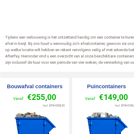
Tijdens een verbouwing is het ontzettend handig om een container te huren,
afval in kwijt. Bij ons huurt u eenvoudig zo’n afvalcontainer, gewoon via on
op welke locatie wilt hebben en rekent vervolgens veilig af met erkende be
AfterPay. Hieronder vind u een overzicht van al onze beschikbare container
Edris
Marius
zijn inclusief de huur voor een periode van vier weken, de verwerking van uw
2026-07-02
Rotterdam
2026-07-02
Beverwijk
202
zegt over
zegt over
Bouwafval containers
Puincontainers
inerbestellen.nl
:
Afvalcontainerbestellen.nl
:
Afvalcontainerbestelle
€
255,00
€
149,00
te service ,
Dit is de tweede keer dat ik
Super blij
Vanaf
Vanaf
ke chauffeur
containers heb besteld, snelle
Lees meer »
Incl. BTW
€
308,55
Incl. BTW
€
180,
 »
levering en uitstekende
service, bedankt.
10
Lees meer »
/
10