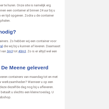
r te huren. Onze site is namelijk erg
nnen een container al binnen 24 uur bij u
m en tijd opgeven. Zodra u de container
ophalen.
 nodig?
ainers. Zo hebben wij een container voor
al
die wij bij u kunnen af leveren. Daarnaast
d van
3m3
tot
40m3
. Zo is er altijd wel een
n De Meene geleverd
 leveren containers van maandag tot en met
r uw werkzaamheden? Wanneer u op een
 deze dezelfde dag nog bij u afleveren.
betaalt u slechts een kleine toeslag. U
webshop.