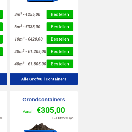
10
/
10
3
3m
-
€
255,00
Bestellen
3
6m
-
€
338,00
Bestellen
3
10m
-
€
420,00
Bestellen
3
20m
-
€
1.205,00
Bestellen
3
40m
-
€
1.805,00
Bestellen
Alle Grofvuil containers
Grondcontainers
€
305,00
Vanaf
39
Incl. BTW
€
369,05