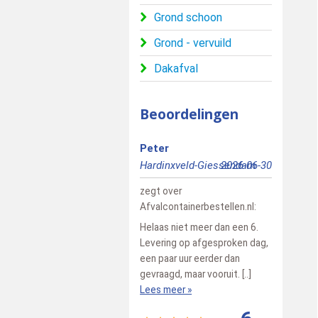
Grond schoon
Grond - vervuild
Dakafval
Beoordelingen
Peter
Bert
Hardinxveld-Giessendam
2026-06-30
Pesse
zegt over
zegt over
Afvalcontainerbestellen.nl
:
Afvalconta
Helaas niet meer dan een 6.
Snelle vlot
Levering op afgesproken dag,
vriendelij
een paar uur eerder dan
Lees meer
gevraagd, maar vooruit. [..]
Lees meer »