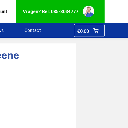
ount
Vragen? Bel: 085-3034777
ws
Contact
€
0,00
eene