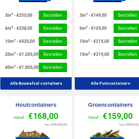
10
/
10
3
3
3m
-
€
255,00
Bestellen
3m
-
€
149,00
Bestellen
3
3
6m
-
€
338,00
Bestellen
6m
-
€
159,00
Bestellen
3
3
10m
-
€
420,00
Bestellen
10m
-
€
219,00
Bestellen
3
3
20m
-
€
1.205,00
Bestellen
15m
-
€
319,00
Bestellen
3
40m
-
€
1.805,00
Bestellen
Alle Bouwafval containers
Alle Puincontainers
Houtcontainers
Groencontainers
€
168,00
€
159,00
Vanaf
Vanaf
Incl. BTW
€
203,28
Incl. BTW
€
192,