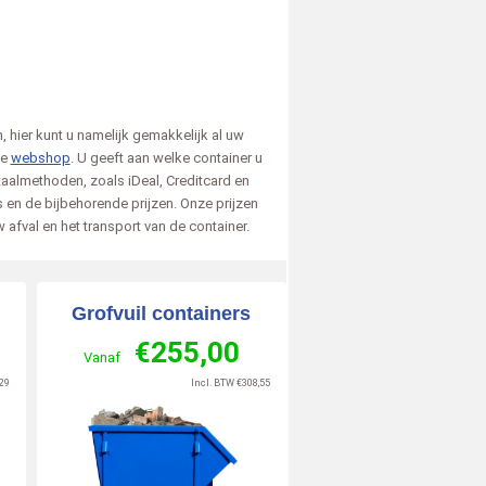
 hier kunt u namelijk gemakkelijk al uw
ze
webshop
. U geeft aan welke container u
taalmethoden, zoals iDeal, Creditcard en
s en de bijbehorende prijzen. Onze prijzen
S.
Richard
Anne
 afval en het transport van de container.
6-07-02
Delft
2026-06-10
Doetinchem
2026-06-15
Utre
zegt over
zegt over
zegt
Grofvuil containers
n.nl
:
Afvalcontainerbestellen.nl
:
Afvalcontainerbestellen.nl
:
Afval
€
255,00
Duidelijke en makkelijk
Alles goe geregeld
Echt 
Vanaf
navigeerbare website, goede
Lees meer »
commu
29
Incl. BTW
€
308,55
service en geen verrassingen
prett
10
9
wat betreft de prijs. Ik [..]
de ch
/
10
/
10
Lees meer »
Lees