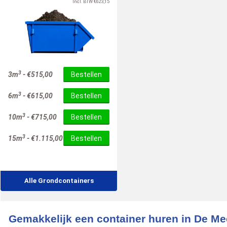
Incl. BTW
€
623,15
3
3m
-
€
515,00
Bestellen
3
6m
-
€
615,00
Bestellen
3
10m
-
€
715,00
Bestellen
3
15m
-
€
1.115,00
Bestellen
Alle Grondcontainers
Gemakkelijk een container huren in De M