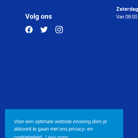
Zaterdag
Volg ons
Van 08:00
Voor een optimale website ervaring dien je
akkoord te gaan met ons privacy- en
cookiebeleid.
Lees meer