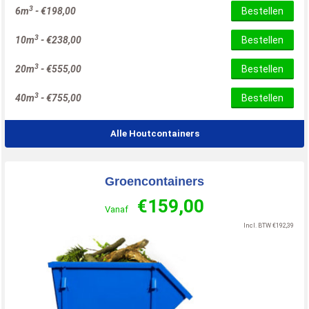
3
6m
-
€
198,00
Bestellen
3
10m
-
€
238,00
Bestellen
3
20m
-
€
555,00
Bestellen
3
40m
-
€
755,00
Bestellen
Alle Houtcontainers
Groencontainers
€
159,00
Vanaf
Incl. BTW
€
192,39