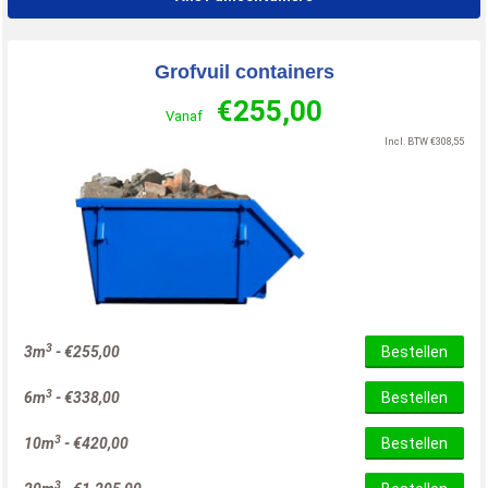
Grofvuil containers
€
255,00
Vanaf
Incl. BTW
€
308,55
3
3m
-
€
255,00
Bestellen
3
6m
-
€
338,00
Bestellen
3
10m
-
€
420,00
Bestellen
3