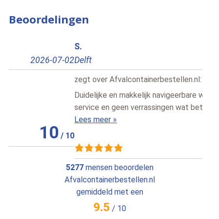
Beoordelingen
S.
Ric
Delft
2026-06-10
Doe
zegt over
Afvalcontainerbestellen.nl
:
zegt
Duidelijke en makkelijk navigeerbare website, goede
Alle
service en geen verrassingen wat betreft de prijs. Ik [..]
Lees
Lees meer »
10
/
10
5277
mensen beoordelen
Afvalcontainerbestellen.nl
gemiddeld met een
9.5
/
10