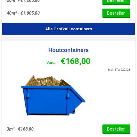
20m
-
€
1.205,00
Bestellen
3
40m
-
€
1.805,00
Bestellen
Alle Grofvuil containers
Houtcontainers
€
168,00
Vanaf
Incl. BTW
€
203,28
3
3m
-
€
168,00
Bestellen