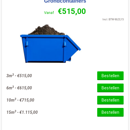
Grondcontainers
€
515,00
Vanaf
Incl. BTW
€
623,15
3
3m
-
€
515,00
Bestellen
3
6m
-
€
615,00
Bestellen
3
10m
-
€
715,00
Bestellen
3
15m
-
€
1.115,00
Bestellen