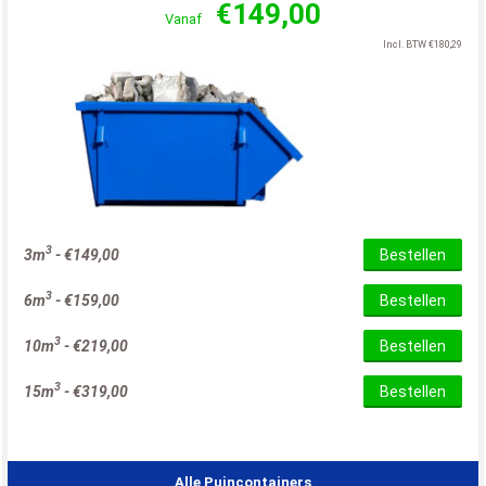
€
149,00
Vanaf
Incl. BTW
€
180,29
3
3m
-
€
149,00
Bestellen
3
6m
-
€
159,00
Bestellen
3
10m
-
€
219,00
Bestellen
3
15m
-
€
319,00
Bestellen
Alle Puincontainers