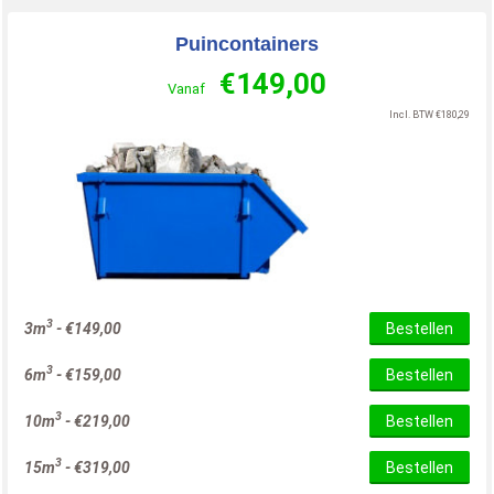
Puincontainers
€
149,00
Vanaf
Incl. BTW
€
180,29
3
3m
-
€
149,00
Bestellen
3
6m
-
€
159,00
Bestellen
3
10m
-
€
219,00
Bestellen
3
15m
-
€
319,00
Bestellen