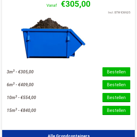
€
305,00
Vanaf
Incl. BTW
€
369,05
3
3m
-
€
305,00
Bestellen
3
6m
-
€
409,00
Bestellen
3
10m
-
€
554,00
Bestellen
3
15m
-
€
840,00
Bestellen
Alle Grondcontainers