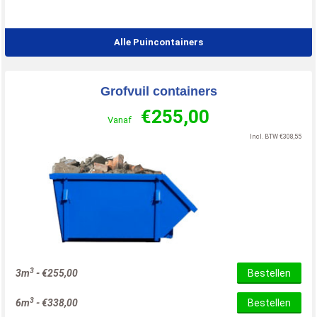
Alle Puincontainers
Grofvuil containers
€
255,00
Vanaf
Incl. BTW
€
308,55
3
3m
-
€
255,00
Bestellen
3
6m
-
€
338,00
Bestellen