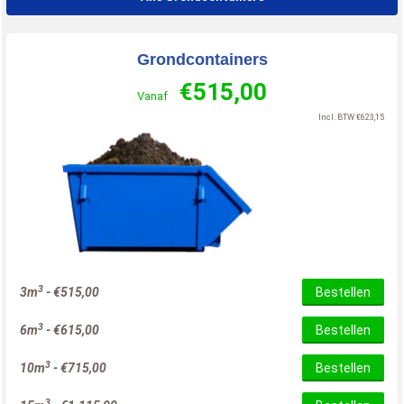
Grondcontainers
€
515,00
Vanaf
Incl. BTW
€
623,15
3
3m
-
€
515,00
Bestellen
3
6m
-
€
615,00
Bestellen
3
10m
-
€
715,00
Bestellen
3