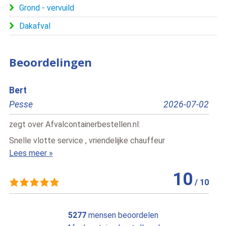
Grond - vervuild
Dakafval
Beoordelingen
Edris
2026-07-02
Rotterdam
.nl
:
zegt over
Afvalcontainerbestellen.nl
:
e chauffeur
Dit is de tweede keer dat ik containers h
snelle levering en uitstekende service, b
Lees meer »
10
/
10
5277
mensen beoordelen