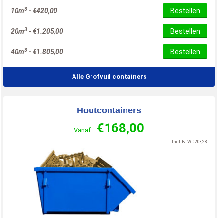
3
10m
-
€
420,00
Bestellen
3
20m
-
€
1.205,00
Bestellen
3
40m
-
€
1.805,00
Bestellen
Alle Grofvuil containers
Houtcontainers
€
168,00
Vanaf
Incl. BTW
€
203,28