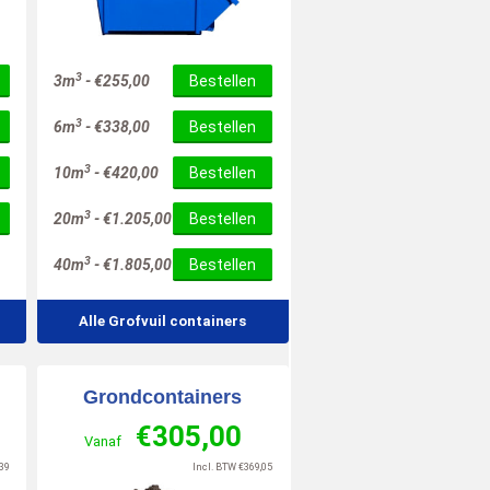
10
10
6
/
10
/
10
/
10
3
3m
-
€
255,00
Bestellen
3
6m
-
€
338,00
Bestellen
3
10m
-
€
420,00
Bestellen
3
20m
-
€
1.205,00
Bestellen
3
40m
-
€
1.805,00
Bestellen
Alle Grofvuil containers
Grondcontainers
€
305,00
Vanaf
39
Incl. BTW
€
369,05