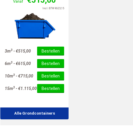
Vanaf
Incl. BTW
€
623,15
3
3m
-
€
515,00
Bestellen
3
6m
-
€
615,00
Bestellen
3
10m
-
€
715,00
Bestellen
3
15m
-
€
1.115,00
Bestellen
Alle Grondcontainers