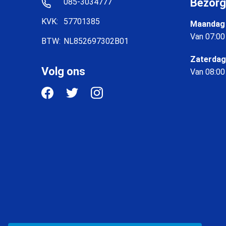
Bezorg
085-3034777
KVK:
57701385
Maandag 
Van 07:00
BTW:
NL852697302B01
Zaterdag
Volg ons
Van 08:00