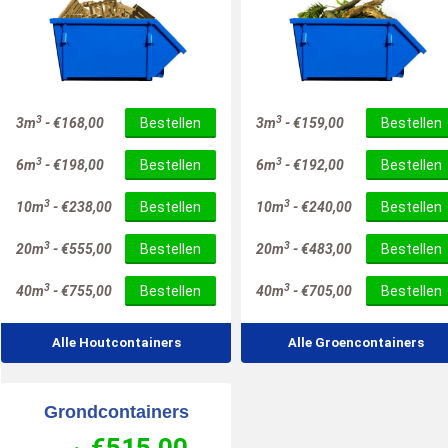
3
3
3m
-
€
168,00
Bestellen
3m
-
€
159,00
Bestellen
3
3
6m
-
€
198,00
Bestellen
6m
-
€
192,00
Bestellen
3
3
10m
-
€
238,00
Bestellen
10m
-
€
240,00
Bestellen
3
3
20m
-
€
555,00
Bestellen
20m
-
€
483,00
Bestellen
3
3
40m
-
€
755,00
Bestellen
40m
-
€
705,00
Bestellen
Alle Houtcontainers
Alle Groencontainers
Grondcontainers
€
515,00