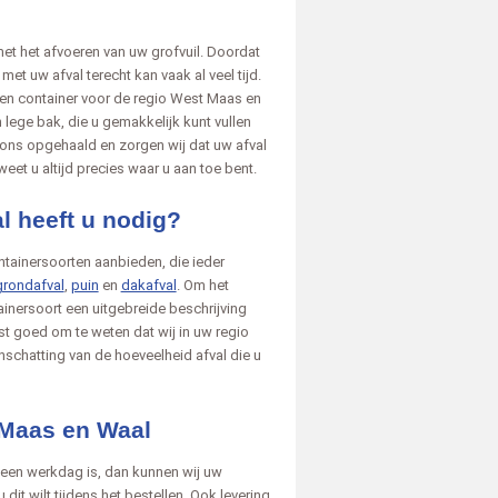
met het afvoeren van uw grofvuil. Doordat
et uw afval terecht kan vaak al veel tijd.
en container voor de regio West Maas en
 lege bak, die u gemakkelijk kunt vullen
 ons opgehaald en zorgen wij dat uw afval
weet u altijd precies waar u aan toe bent.
l heeft u nodig?
ontainersoorten aanbieden, die ieder
grondafval
,
puin
en
dakafval
. Om het
ainersoort een uitgebreide beschrijving
ast goed om te weten dat wij in uw regio
schatting van de hoeveelheid afval die u
 Maas en Waal
 een werkdag is, dan kunnen wij uw
dit wilt tijdens het bestellen. Ook levering