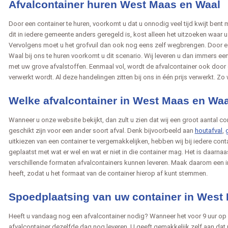
Afvalcontainer huren West Maas en Waal
Door een container te huren, voorkomt u dat u onnodig veel tijd kwijt bent 
dit in iedere gemeente anders geregeld is, kost alleen het uitzoeken waar u m
Vervolgens moet u het grofvuil dan ook nog eens zelf wegbrengen. Door e
Waal bij ons te huren voorkomt u dit scenario. Wij leveren u dan immers een
met uw grove afvalstoffen. Eenmaal vol, wordt de afvalcontainer ook door
verwerkt wordt. Al deze handelingen zitten bij ons in één prijs verwerkt. Zo 
Welke afvalcontainer in West Maas en Waa
Wanneer u onze website bekijkt, dan zult u zien dat wij een groot aantal c
geschikt zijn voor een ander soort afval. Denk bijvoorbeeld aan
houtafval
,
uitkiezen van een container te vergemakkelijken, hebben wij bij iedere cont
geplaatst met wat er wel en wat er niet in die container mag. Het is daarna
verschillende formaten afvalcontainers kunnen leveren. Maak daarom een in
heeft, zodat u het formaat van de container hierop af kunt stemmen.
Spoedplaatsing van uw container in West
Heeft u vandaag nog een afvalcontainer nodig? Wanneer het voor 9 uur op
afvalcontainer dezelfde dag nog leveren. U geeft gemakkelijk zelf aan dat u 