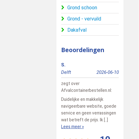
Grond schoon
Grond - vervuild
Dakafval
Beoordelingen
S.
Richard
Delft
2026-06-10
Doetinch
zegt over
zegt over
Afvalcontainerbestellen.nl
:
Afvalconta
Duidelijke en makkelijk
Alles goe 
navigeerbare website, goede
Lees meer
service en geen verrassingen
wat betreft de prijs. Ik [..]
Lees meer »