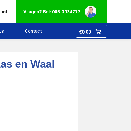
ount
Vragen? Bel: 085-3034777
ws
Contact
€
0,00
as en Waal