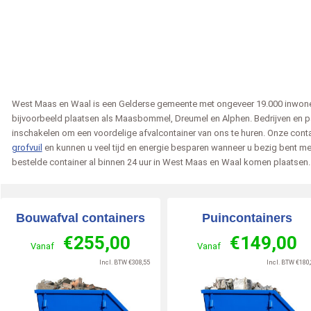
West Maas en Waal is een Gelderse gemeente met ongeveer 19.000 inwone
bijvoorbeeld plaatsen als Maasbommel, Dreumel en Alphen. Bedrijven en pa
inschakelen om een voordelige afvalcontainer van ons te huren. Onze conta
Annemarie van Rijn
Nandy
grofvuil
en kunnen u veel tijd en energie besparen wanneer u bezig bent me
em
2026-06-15
Utrecht
2026-06-18
ZWOLLE
202
bestelde container al binnen 24 uur in West Maas en Waal komen plaatsen.
zegt over
zegt over
inerbestellen.nl
:
Afvalcontainerbestellen.nl
:
Afvalcontainerbestelle
Bouwafval containers
Puincontainers
geregeld
Echt een geweldig bedrijf! De
Ik heb in totaal 5 conta
 »
communicatie verloopt altijd
nodig gehad Alle 5 zijn
€
255,00
€
149,00
Vanaf
Vanaf
prettig en professioneel, en
professioneel en vriend
9
Incl. BTW
€
308,55
Incl. BTW
€
180,
de chauffeurs zij [..]
mannen bezo [..]
/
10
Lees meer »
Lees meer »