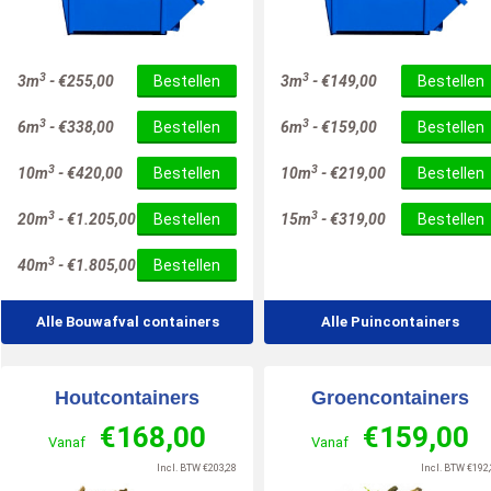
10
/
10
3
3
3m
-
€
255,00
Bestellen
3m
-
€
149,00
Bestellen
3
3
6m
-
€
338,00
Bestellen
6m
-
€
159,00
Bestellen
3
3
10m
-
€
420,00
Bestellen
10m
-
€
219,00
Bestellen
3
3
20m
-
€
1.205,00
Bestellen
15m
-
€
319,00
Bestellen
3
40m
-
€
1.805,00
Bestellen
Alle Bouwafval containers
Alle Puincontainers
Houtcontainers
Groencontainers
€
168,00
€
159,00
Vanaf
Vanaf
Incl. BTW
€
203,28
Incl. BTW
€
192,