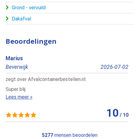
Grond - vervuild
Dakafval
Beoordelingen
Marius
S.
Beverwijk
2026-07-02
Delf
zegt over
Afvalcontainerbestellen.nl
:
zegt
Super blij
Duid
Lees meer »
servi
Lees
10
/
10
5277
mensen beoordelen