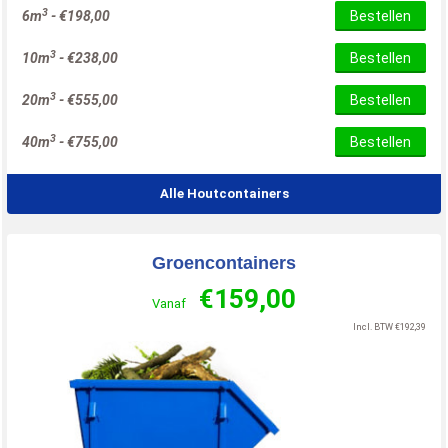
3
6m
-
€
198,00
Bestellen
3
10m
-
€
238,00
Bestellen
3
20m
-
€
555,00
Bestellen
3
40m
-
€
755,00
Bestellen
Alle Houtcontainers
Groencontainers
€
159,00
Vanaf
Incl. BTW
€
192,39