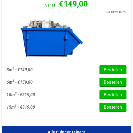
€
149,00
Vanaf
Incl. BTW
€
180,29
3
3m
-
€
149,00
Bestellen
3
6m
-
€
159,00
Bestellen
3
10m
-
€
219,00
Bestellen
3
15m
-
€
319,00
Bestellen
Alle Puincontainers