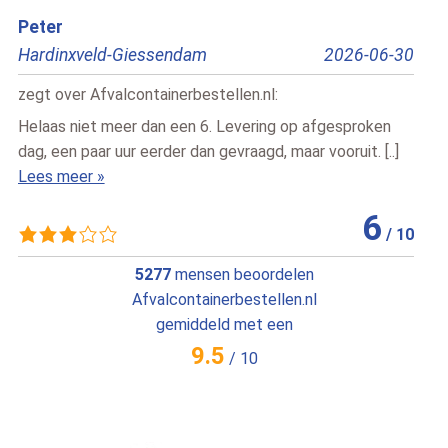
Bert
Edri
Pesse
2026-07-02
Rot
zegt over
Afvalcontainerbestellen.nl
:
zegt
Snelle vlotte service , vriendelijke chauffeur
Dit 
Lees meer »
snel
Lees
10
/
10
5277
mensen beoordelen
Afvalcontainerbestellen.nl
gemiddeld met een
9.5
/
10