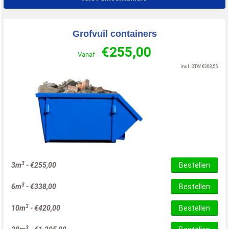
Grofvuil containers
€
255,00
Vanaf
Incl. BTW
€
308,55
3
3m
-
€
255,00
Bestellen
3
6m
-
€
338,00
Bestellen
3
10m
-
€
420,00
Bestellen
3