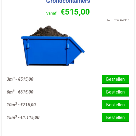
Grondcontainers
€
515,00
Vanaf
Incl. BTW
€
623,15
3
3m
-
€
515,00
Bestellen
3
6m
-
€
615,00
Bestellen
3
10m
-
€
715,00
Bestellen
3
15m
-
€
1.115,00
Bestellen