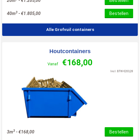
20m
-
€
1.205,00
Bestellen
3
40m
-
€
1.805,00
Bestellen
Alle Grofvuil containers
Houtcontainers
€
168,00
Vanaf
Incl. BTW
€
203,28
3
3m
-
€
168,00
Bestellen