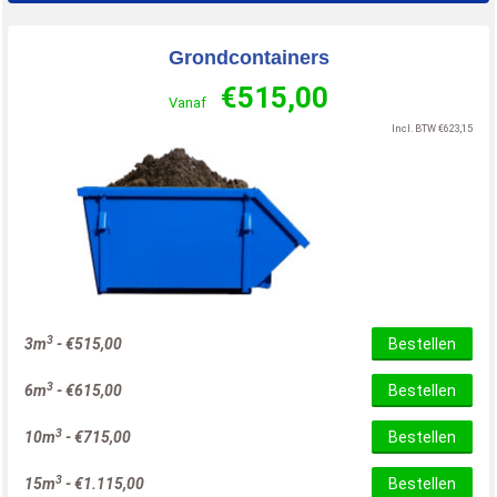
Grondcontainers
€
515,00
Vanaf
Incl. BTW
€
623,15
3
3m
-
€
515,00
Bestellen
3
6m
-
€
615,00
Bestellen
3
10m
-
€
715,00
Bestellen
3
15m
-
€
1.115,00
Bestellen