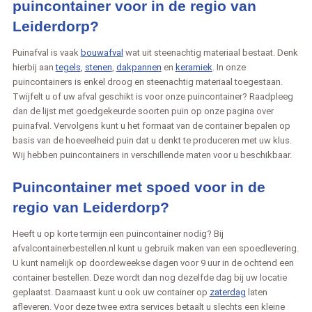
puincontainer voor in de regio van
Leiderdorp?
Puinafval is vaak
bouwafval
wat uit steenachtig materiaal bestaat. Denk
hierbij aan
tegels
,
stenen
,
dakpannen
en
keramiek
. In onze
puincontainers is enkel droog en steenachtig materiaal toegestaan.
Twijfelt u of uw afval geschikt is voor onze puincontainer? Raadpleeg
dan de lijst met goedgekeurde soorten puin op onze pagina over
puinafval. Vervolgens kunt u het formaat van de container bepalen op
basis van de hoeveelheid puin dat u denkt te produceren met uw klus.
Wij hebben puincontainers in verschillende maten voor u beschikbaar.
Puincontainer met spoed voor in de
regio van Leiderdorp?
Heeft u op korte termijn een puincontainer nodig? Bij
afvalcontainerbestellen.nl kunt u gebruik maken van een spoedlevering.
U kunt namelijk op doordeweekse dagen voor 9 uur in de ochtend een
container bestellen. Deze wordt dan nog dezelfde dag bij uw locatie
geplaatst. Daarnaast kunt u ook uw container op
zaterdag
laten
afleveren. Voor deze twee extra services betaalt u slechts een kleine