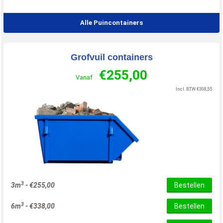
Alle Puincontainers
Grofvuil containers
€
255,00
Vanaf
Incl. BTW
€
308,55
3
3m
-
€
255,00
Bestellen
3
6m
-
€
338,00
Bestellen