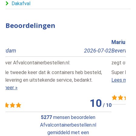
Dakafval
Beoordelingen
Marius
S.
Beverwijk
2026-07-02
Delf
zegt over
Afvalcontainerbestellen.nl
:
zegt
Super blij
Duid
Lees meer »
servi
Lees
10
/
10
5277
mensen beoordelen
Afvalcontainerbestellen.nl
gemiddeld met een