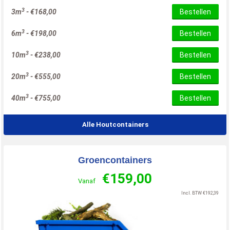
3
3m
-
€
168,00
Bestellen
3
6m
-
€
198,00
Bestellen
3
10m
-
€
238,00
Bestellen
3
20m
-
€
555,00
Bestellen
3
40m
-
€
755,00
Bestellen
Alle Houtcontainers
Groencontainers
€
159,00
Vanaf
Incl. BTW
€
192,39