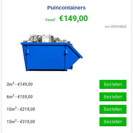
Puincontainers
€
149,00
Vanaf
Incl. BTW
€
180,29
3
3m
-
€
149,00
Bestellen
3
6m
-
€
159,00
Bestellen
3
10m
-
€
219,00
Bestellen
3
15m
-
€
319,00
Bestellen