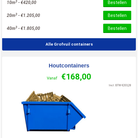
3
10m
-
€
420,00
Bestellen
3
20m
-
€
1.205,00
Bestellen
3
40m
-
€
1.805,00
Bestellen
Alle Grofvuil containers
Houtcontainers
€
168,00
Vanaf
Incl. BTW
€
203,28