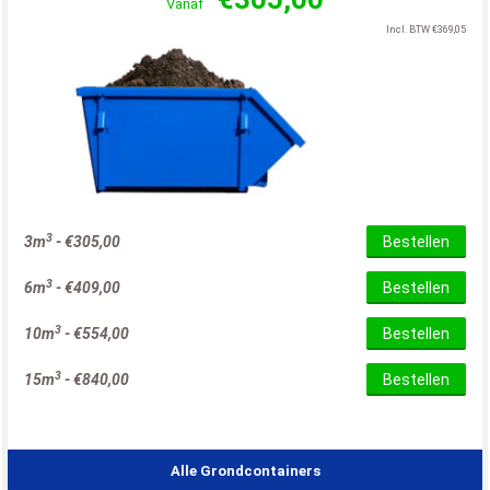
Vanaf
Incl. BTW
€
369,05
3
3m
-
€
305,00
Bestellen
3
6m
-
€
409,00
Bestellen
3
10m
-
€
554,00
Bestellen
3
15m
-
€
840,00
Bestellen
Alle Grondcontainers