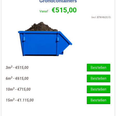
Grondcontainers
€
515,00
Vanaf
Incl. BTW
€
623,15
3
3m
-
€
515,00
Bestellen
3
6m
-
€
615,00
Bestellen
3
10m
-
€
715,00
Bestellen
3
15m
-
€
1.115,00
Bestellen