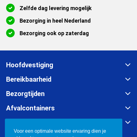
Zelfde dag levering mogelijk
Bezorging in heel Nederland
Bezorging ook op zaterdag
Hoofdvestiging
Zadelmakersstraat 26
Bereikbaarheid
8601 WH Sneek
Maandag t/m vrijdag:
Bezorgtijden
info@afvalcontainerbestellen.nl
Van 07:00 tot 17:30 uur
Maandag t/m vrijdag:
Afvalcontainers
085-3034777
Van 07:00 tot 17:30 uur
Rolcontainer huren
KVK:
57701385
Container huren in o.a.
Zaterdag:
Container huren
Voor een optimale website ervaring dien je
BTW:
NL852697302B01
Van 08:00 tot 12:00 uur