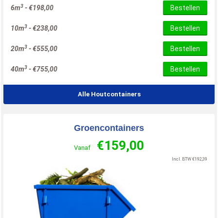
3
6m
-
€
198,00
Bestellen
3
10m
-
€
238,00
Bestellen
3
20m
-
€
555,00
Bestellen
3
40m
-
€
755,00
Bestellen
Alle Houtcontainers
Groencontainers
€
159,00
Vanaf
Incl. BTW
€
192,39