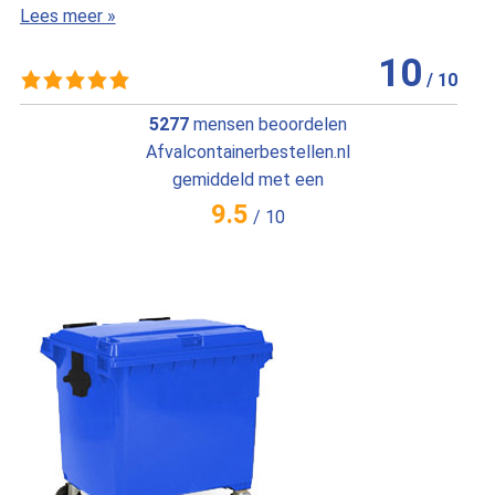
Le
9
/
10
/
10
5277
mensen beoordelen
Afvalcontainerbestellen.nl
gemiddeld met een
9.5
/
10