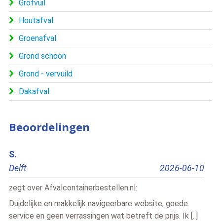
Grofvuil
Houtafval
Groenafval
Grond schoon
Grond - vervuild
Dakafval
Beoordelingen
Richard
An
6-10
Doetinchem
2026-06-15
Ut
zegt over
Afvalcontainerbestellen.nl
:
ze
Alles goe geregeld
Ec
..]
Lees meer »
alt