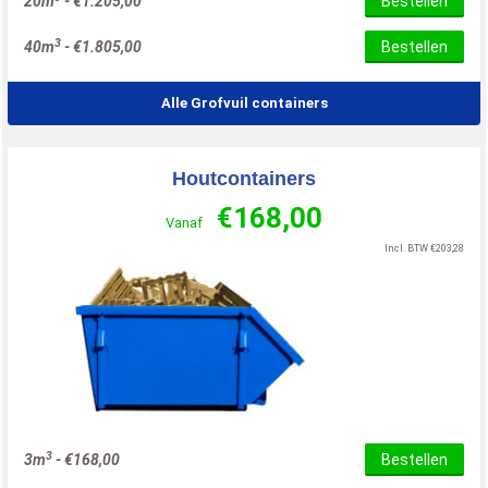
20m
-
€
1.205,00
Bestellen
3
40m
-
€
1.805,00
Bestellen
Alle Grofvuil containers
Houtcontainers
€
168,00
Vanaf
Incl. BTW
€
203,28
3
3m
-
€
168,00
Bestellen