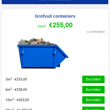
Grofvuil containers
€
255,00
Vanaf
Incl. BTW
€
308,55
3
3m
-
€
255,00
Bestellen
3
6m
-
€
338,00
Bestellen
3
10m
-
€
420,00
Bestellen
3