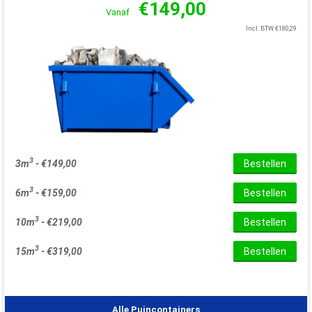
€
149,00
Vanaf
Incl. BTW
€
180,29
3
3m
-
€
149,00
Bestellen
3
6m
-
€
159,00
Bestellen
3
10m
-
€
219,00
Bestellen
3
15m
-
€
319,00
Bestellen
Alle Puincontainers