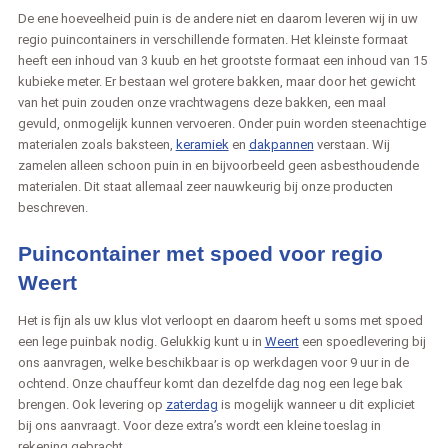
De ene hoeveelheid puin is de andere niet en daarom leveren wij in uw
regio puincontainers in verschillende formaten. Het kleinste formaat
heeft een inhoud van 3 kuub en het grootste formaat een inhoud van 15
kubieke meter. Er bestaan wel grotere bakken, maar door het gewicht
van het puin zouden onze vrachtwagens deze bakken, een maal
gevuld, onmogelijk kunnen vervoeren. Onder puin worden steenachtige
materialen zoals baksteen,
keramiek
en
dakpannen
verstaan. Wij
zamelen alleen schoon puin in en bijvoorbeeld geen asbesthoudende
materialen. Dit staat allemaal zeer nauwkeurig bij onze producten
beschreven.
Puincontainer met spoed voor regio
Weert
Het is fijn als uw klus vlot verloopt en daarom heeft u soms met spoed
een lege puinbak nodig. Gelukkig kunt u in
Weert
een spoedlevering bij
ons aanvragen, welke beschikbaar is op werkdagen voor 9 uur in de
ochtend. Onze chauffeur komt dan dezelfde dag nog een lege bak
brengen. Ook levering op
zaterdag
is mogelijk wanneer u dit expliciet
bij ons aanvraagt. Voor deze extra’s wordt een kleine toeslag in
rekening gebracht.